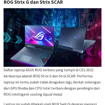
ROG Strix G dan Strix SCAR
Daftar laptop ASUS ROG terbaru yang tampil di CES 2022
berikutnya adalah ROG Strix G dan Strix SCAR. Performa
laptop ini tentu sudah tidak diragukan lagi, berkat sokongan
dari GPU Nvidia dan CPU Intel terbaru dengan pendingin dari
ROG Intelligent cooling
liquid metal.
Laptop ini sudah dibekali oleh MUX Switch dengan memori