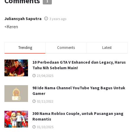
Comments
1
Juliansyah Saputra
3 years ago
<Keren
Trending
Comments
Latest
10 Perbedaan GTA V Enhanced dan Legacy, Harus
Tahu Nih Sebelum Main!
23/04/2025
98 Ide Nama Channel YouTube Yang Bagus Untuk
Gamer
02/11/2022
300 Nama Roblox Couple, untuk Pasangan yang
Romantis
01/10/2025