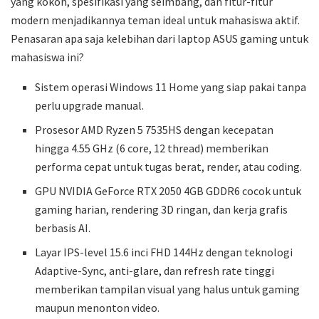
yang kokoh, spesifikasi yang seimbang, dan fitur-fitur
modern menjadikannya teman ideal untuk mahasiswa aktif.
Penasaran apa saja kelebihan dari laptop ASUS gaming untuk
mahasiswa ini?
Sistem operasi Windows 11 Home yang siap pakai tanpa
perlu upgrade manual.
Prosesor AMD Ryzen 5 7535HS dengan kecepatan
hingga 4.55 GHz (6 core, 12 thread) memberikan
performa cepat untuk tugas berat, render, atau coding.
GPU NVIDIA GeForce RTX 2050 4GB GDDR6 cocok untuk
gaming harian, rendering 3D ringan, dan kerja grafis
berbasis AI.
Layar IPS-level 15.6 inci FHD 144Hz dengan teknologi
Adaptive-Sync, anti-glare, dan refresh rate tinggi
memberikan tampilan visual yang halus untuk gaming
maupun menonton video.