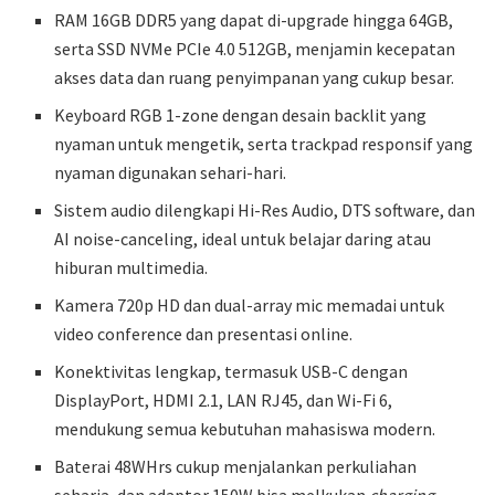
RAM 16GB DDR5 yang dapat di-upgrade hingga 64GB,
serta SSD NVMe PCIe 4.0 512GB, menjamin kecepatan
akses data dan ruang penyimpanan yang cukup besar.
Keyboard RGB 1-zone dengan desain backlit yang
nyaman untuk mengetik, serta trackpad responsif yang
nyaman digunakan sehari-hari.
Sistem audio dilengkapi Hi-Res Audio, DTS software, dan
AI noise-canceling, ideal untuk belajar daring atau
hiburan multimedia.
Kamera 720p HD dan dual-array mic memadai untuk
video conference dan presentasi online.
Konektivitas lengkap, termasuk USB-C dengan
DisplayPort, HDMI 2.1, LAN RJ45, dan Wi-Fi 6,
mendukung semua kebutuhan mahasiswa modern.
Baterai 48WHrs cukup menjalankan perkuliahan
seharia, dan adaptor 150W bisa melkukan
charging