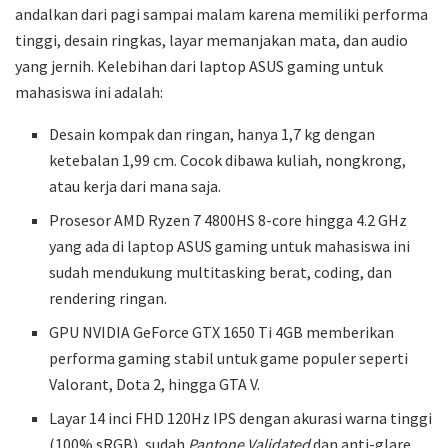
andalkan dari pagi sampai malam karena memiliki performa
tinggi, desain ringkas, layar memanjakan mata, dan audio
yang jernih. Kelebihan dari laptop ASUS gaming untuk
mahasiswa ini adalah:
Desain kompak dan ringan, hanya 1,7 kg dengan
ketebalan 1,99 cm. Cocok dibawa kuliah, nongkrong,
atau kerja dari mana saja.
Prosesor AMD Ryzen 7 4800HS 8-core hingga 4.2 GHz
yang ada di laptop ASUS gaming untuk mahasiswa ini
sudah mendukung multitasking berat, coding, dan
rendering ringan.
GPU NVIDIA GeForce GTX 1650 Ti 4GB memberikan
performa gaming stabil untuk game populer seperti
Valorant, Dota 2, hingga GTA V.
Layar 14 inci FHD 120Hz IPS dengan akurasi warna tinggi
(100% sRGB), sudah
Pantone Validated
dan anti-glare,