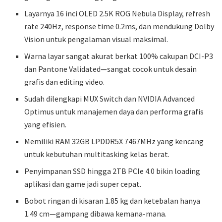
Layarnya 16 inci OLED 2.5K ROG Nebula Display, refresh
rate 240Hz, response time 0.2ms, dan mendukung Dolby
Vision untuk pengalaman visual maksimal.
Warna layar sangat akurat berkat 100% cakupan DCI-P3
dan Pantone Validated—sangat cocok untuk desain
grafis dan editing video.
Sudah dilengkapi MUX Switch dan NVIDIA Advanced
Optimus untuk manajemen daya dan performa grafis
yang efisien.
Memiliki RAM 32GB LPDDR5X 7467MHz yang kencang
untuk kebutuhan multitasking kelas berat.
Penyimpanan SSD hingga 2TB PCIe 4.0 bikin loading
aplikasi dan game jadi super cepat.
Bobot ringan di kisaran 1.85 kg dan ketebalan hanya
1.49 cm—gampang dibawa kemana-mana.