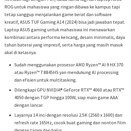
ROG untuk mahasiswa yang ringan dibawa ke kampus tapi
tetap sanggup menjalankan game berat dan software
kreatif, ASUS TUF Gaming A14 (2024) bisa jadi jawaban tepat.
Laptop ASUS gaming untuk mahasiswa ini menawarkan
kombinasi antara performa kencang, desain minimalis, daya
tahan baterai yang impresif, serta harga yang masih masuk
akal di kelasnya.
Sudah menggunakan prosesor AMD Ryzen™ AI 9 HX 370
atau Ryzen™ 7 8845HS yan mendukung AI processing
dan efisien untuk multitasking.
Dilengkapi GPU NVIDIA® GeForce RTX™ 4060 atau RTX™
4050 dengan TGP hingga 100W, siap main game AAA
dengan lancar.
Layarnya 14 inci dengan resolusi 2.5K (2560 x 1600) dan
refresh rate 165Hz, cocok buat gaming dan nonton film
dengan tajam dan halus.