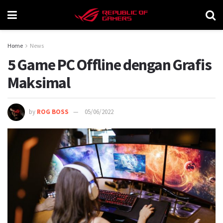
Home
News
5 Game PC Offline dengan Grafis
Maksimal
by
ROG BOSS
05/06/2022