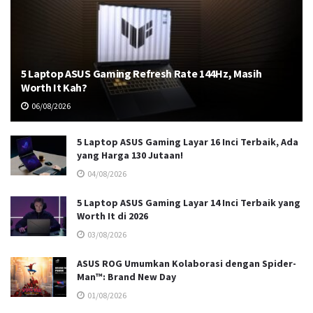
5 Laptop ASUS Gaming Refresh Rate 144Hz, Masih
Worth It Kah?
06/08/2026
5 Laptop ASUS Gaming Layar 16 Inci Terbaik, Ada
yang Harga 130 Jutaan!
04/08/2026
5 Laptop ASUS Gaming Layar 14 Inci Terbaik yang
Worth It di 2026
03/08/2026
ASUS ROG Umumkan Kolaborasi dengan Spider-
Man™: Brand New Day
01/08/2026