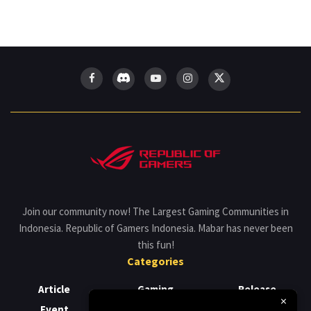
Join our community now! The Largest Gaming Communities in
Indonesia. Republic of Gamers Indonesia. Mabar has never been
this fun!
Categories
Article
Gaming
Release
×
Event
Laptop
Review