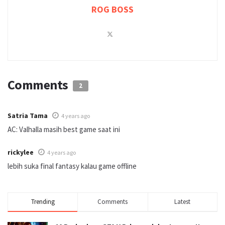
ROG BOSS
Comments
2
Satria Tama
4 years ago
AC: Valhalla masih best game saat ini
rickylee
4 years ago
lebih suka final fantasy kalau game offline
Trending
Comments
Latest