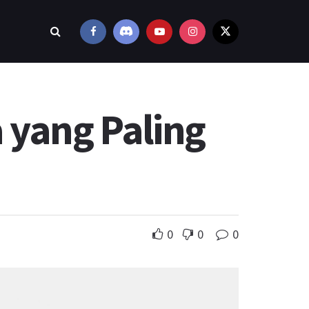
 yang Paling
0
0
0