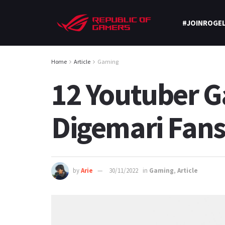
#JOINROGEL
Home
Article
Gaming
12 Youtuber G
Digemari Fan
by
Arie
30/11/2022
in
Gaming
,
Article