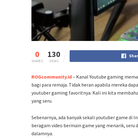
0
130
Shar
SHARES
VIEWS
ROGcommunity.id
– Kanal Youtube gaming meman
bagi para remaja. Tidak heran apabila mereka da
youtuber gaming favoritnya. Kali ini kita memba
yang seru.
Sebenarnya, ada banyak sekali youtuber game di I
beragam video bermain game yang menarik, seru da
dalamnya.