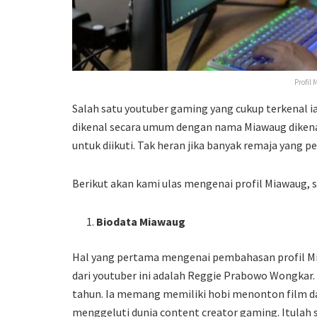
Profil
Salah satu youtuber gaming yang cukup terkenal 
dikenal secara umum dengan nama Miawaug dike
untuk diikuti. Tak heran jika banyak remaja yang p
Berikut akan kami ulas mengenai profil Miawaug, s
Biodata Miawaug
Hal yang pertama mengenai pembahasan profil Mi
dari youtuber ini adalah Reggie Prabowo Wongkar. 
tahun. Ia memang memiliki hobi menonton film dan
menggeluti dunia content creator gaming. Itulah s