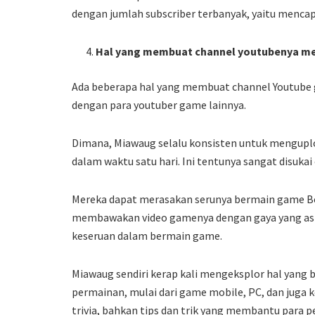
dengan jumlah subscriber terbanyak, yaitu mencapa
Hal yang membuat channel youtubenya me
Ada beberapa hal yang membuat channel Youtube
dengan para youtuber game lainnya.
Dimana, Miawaug selalu konsisten untuk menguplo
dalam waktu satu hari. Ini tentunya sangat disuk
Mereka dapat merasakan serunya bermain game Ber
membawakan video gamenya dengan gaya yang asi
keseruan dalam bermain game.
Miawaug sendiri kerap kali mengeksplor hal yang 
permainan, mulai dari game mobile, PC, dan juga 
trivia, bahkan tips dan trik yang membantu para p