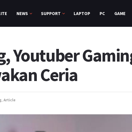
ITE
NEWS
SUPPORT
LAPTOP
PC
GAME
g, Youtuber Gami
akan Ceria
g
,
Article