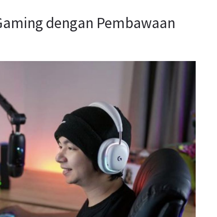
r Gaming dengan Pembawaan