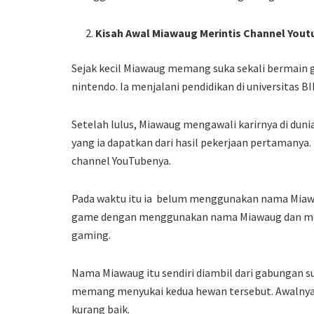
Kisah Awal Miawaug Merintis Channel You
Sejak kecil Miawaug memang suka sekali bermain
nintendo. Ia menjalani pendidikan di universitas 
Setelah lulus, Miawaug mengawali karirnya di dun
yang ia dapatkan dari hasil pekerjaan pertamanya
channel YouTubenya.
Pada waktu itu ia belum menggunakan nama Miaw
game dengan menggunakan nama Miawaug dan memf
gaming.
Nama Miawaug itu sendiri diambil dari gabungan su
memang menyukai kedua hewan tersebut. Awalnya
kurang baik.