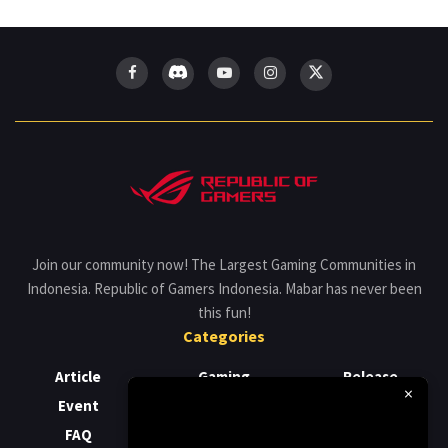
Join our community now! The Largest Gaming Communities in
Indonesia. Republic of Gamers Indonesia. Mabar has never been
this fun!
Categories
Article
Gaming
Release
×
Event
Laptop
Review
FAQ
News
Support