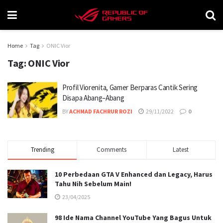
Home
Tag
ONIC Vior
Tag:
ONIC Vior
Profil Viorenita, Gamer Berparas Cantik Sering
Disapa Abang–Abang
BY
ACHMAD FACHRUR ROZI
29/11/2022
0
Trending
Comments
Latest
10 Perbedaan GTA V Enhanced dan Legacy, Harus
Tahu Nih Sebelum Main!
23/04/2025
98 Ide Nama Channel YouTube Yang Bagus Untuk