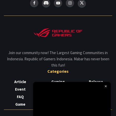
Join our community now! The Largest Gaming Communities in
Indonesia. Republic of Gamers Indonesia. Mabar has never been
this fun!
Categories
Article
Gaming
Release
×
Event
Laptop
Review
FAQ
News
Support
Game
PC