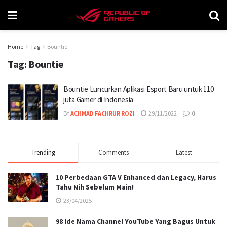
Home
Tag
Bountie
Tag:
Bountie
Bountie Luncurkan Aplikasi Esport Baru untuk 110
juta Gamer di Indonesia
BY
ACHMAD FACHRUR ROZI
29/11/2022
0
Trending
Comments
Latest
10 Perbedaan GTA V Enhanced dan Legacy, Harus
Tahu Nih Sebelum Main!
23/04/2025
98 Ide Nama Channel YouTube Yang Bagus Untuk