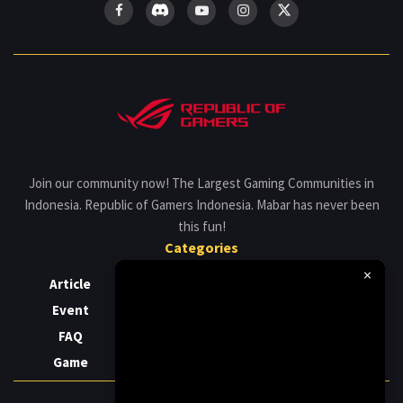
Join our community now! The Largest Gaming Communities in
Indonesia. Republic of Gamers Indonesia. Mabar has never been
this fun!
Categories
×
Article
Gaming
Release
Event
Laptop
Review
FAQ
News
Support
Game
PC