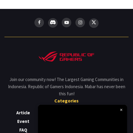
Join our community now! The Largest Gaming Communities in
Indonesia. Republic of Gamers Indonesia. Mabar has never been
this fun!
Categories
×
Article
Gaming
Release
Event
Laptop
Review
FAQ
News
Support