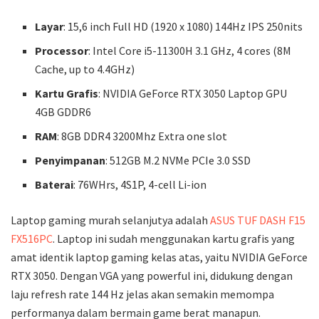
Layar
: 15,6 inch Full HD (1920 x 1080) 144Hz IPS 250nits
Processor
: Intel Core i5-11300H 3.1 GHz, 4 cores (8M
Cache, up to 4.4GHz)
Kartu Grafis
: NVIDIA GeForce RTX 3050 Laptop GPU
4GB GDDR6
RAM
: 8GB DDR4 3200Mhz Extra one slot
Penyimpanan
: 512GB M.2 NVMe PCIe 3.0 SSD
Baterai
: 76WHrs, 4S1P, 4-cell Li-ion
Laptop gaming murah selanjutya adalah
ASUS TUF DASH F15
FX516PC
. Laptop ini sudah menggunakan kartu grafis yang
amat identik laptop gaming kelas atas, yaitu NVIDIA GeForce
RTX 3050. Dengan VGA yang powerful ini, didukung dengan
laju refresh rate 144 Hz jelas akan semakin memompa
performanya dalam bermain game berat manapun.