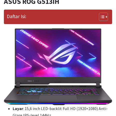
ASUS ROG G513IH
Daftar Isi:
Layar
: 15,6 inch LED-backlit Full HD (1920×1080) Anti-
Glare IPS-level 144Hz