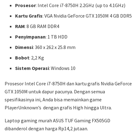
Prosesor
: Intel Core i7-8750H 2.2GHz (up to 4.1GHz)
Kartu Grafis
: VGA Nvidia GeForce GTX 1050M 4 GB DDR5
RAM
: 8 GB RAM DDR4
Penyimpanan
: 1 TB HDD
Dimensi
: 360 x 262 x 25.8 mm
Bobot
: 2,2 Kg
Sistem Operasi
: Windows 10
Prosesor Intel Core i7-8750H dan kartu grafis Nvidia GeForce
GTX 1050M untuk dapur pacunya. Dengan semua
spesifikasinya ini, Anda bisa memainkan game
PlayerUnknown’s dengan grafis High hingga Ultra.
Laptop gaming murah ASUS TUF Gaming FX505GD
dibanderol dengan harga Rp14,2 jutaan.