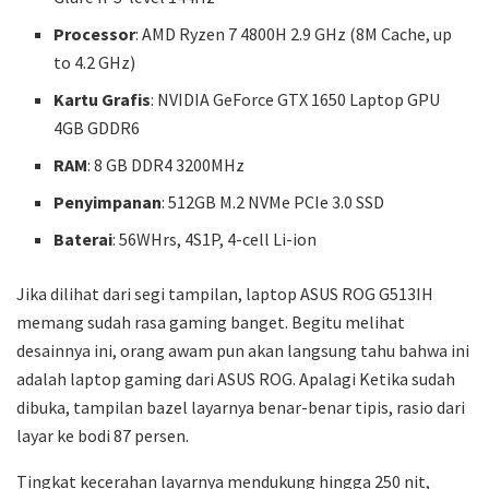
Processor
: AMD Ryzen 7 4800H 2.9 GHz (8M Cache, up
to 4.2 GHz)
Kartu Grafis
: NVIDIA GeForce GTX 1650 Laptop GPU
4GB GDDR6
RAM
: 8 GB DDR4 3200MHz
Penyimpanan
: 512GB M.2 NVMe PCIe 3.0 SSD
Baterai
: 56WHrs, 4S1P, 4-cell Li-ion
Jika dilihat dari segi tampilan, laptop ASUS ROG G513IH
memang sudah rasa gaming banget. Begitu melihat
desainnya ini, orang awam pun akan langsung tahu bahwa ini
adalah laptop gaming dari ASUS ROG. Apalagi Ketika sudah
dibuka, tampilan bazel layarnya benar-benar tipis, rasio dari
layar ke bodi 87 persen.
Tingkat kecerahan layarnya mendukung hingga 250 nit,