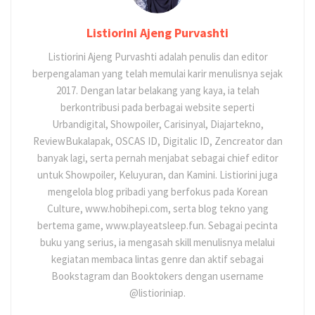
Listiorini Ajeng Purvashti
Listiorini Ajeng Purvashti adalah penulis dan editor
berpengalaman yang telah memulai karir menulisnya sejak
2017. Dengan latar belakang yang kaya, ia telah
berkontribusi pada berbagai website seperti
Urbandigital, Showpoiler, Carisinyal, Diajartekno,
ReviewBukalapak, OSCAS ID, Digitalic ID, Zencreator dan
banyak lagi, serta pernah menjabat sebagai chief editor
untuk Showpoiler, Keluyuran, dan Kamini. Listiorini juga
mengelola blog pribadi yang berfokus pada Korean
Culture, www.hobihepi.com, serta blog tekno yang
bertema game, www.playeatsleep.fun. Sebagai pecinta
buku yang serius, ia mengasah skill menulisnya melalui
kegiatan membaca lintas genre dan aktif sebagai
Bookstagram dan Booktokers dengan username
@listioriniap.