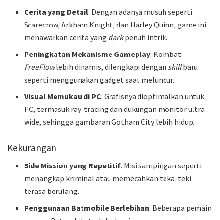
Cerita yang Detail
: Dengan adanya musuh seperti
Scarecrow, Arkham Knight, dan Harley Quinn, game ini
menawarkan cerita yang
dark
penuh intrik.
Peningkatan Mekanisme Gameplay
: Kombat
FreeFlow
lebih dinamis, dilengkapi dengan
skill
baru
seperti menggunakan gadget saat meluncur.
Visual Memukau di PC
: Grafisnya dioptimalkan untuk
PC, termasuk ray-tracing dan dukungan monitor ultra-
wide, sehingga gambaran Gotham City lebih hidup.
Kekurangan
Side Mission yang Repetitif
: Misi sampingan seperti
menangkap kriminal atau memecahkan teka-teki
terasa berulang.
Penggunaan Batmobile Berlebihan
: Beberapa pemain