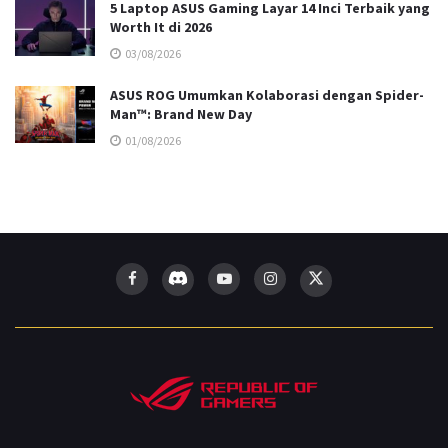
5 Laptop ASUS Gaming Layar 14 Inci Terbaik yang
Worth It di 2026
03/08/2026
ASUS ROG Umumkan Kolaborasi dengan Spider-
Man™: Brand New Day
01/08/2026