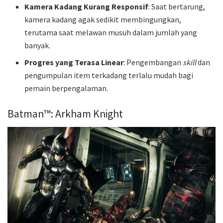
Kamera Kadang Kurang Responsif
: Saat bertarung,
kamera kadang agak sedikit membingungkan,
terutama saat melawan musuh dalam jumlah yang
banyak.
Progres yang Terasa Linear
: Pengembangan
skill
dan
pengumpulan item terkadang terlalu mudah bagi
pemain berpengalaman.
Batman™: Arkham Knight