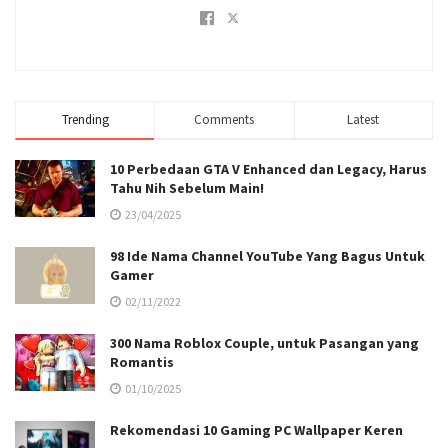
Trending
Comments
Latest
10 Perbedaan GTA V Enhanced dan Legacy, Harus
Tahu Nih Sebelum Main!
23/04/2025
98 Ide Nama Channel YouTube Yang Bagus Untuk
Gamer
02/11/2022
300 Nama Roblox Couple, untuk Pasangan yang
Romantis
01/10/2025
Rekomendasi 10 Gaming PC Wallpaper Keren