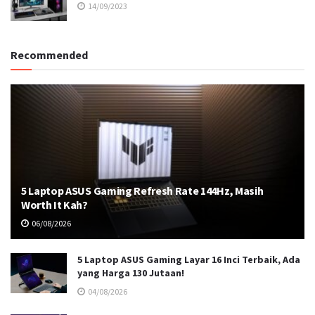
14/09/2023
Recommended
5 Laptop ASUS Gaming Refresh Rate 144Hz, Masih
Worth It Kah?
06/08/2026
5 Laptop ASUS Gaming Layar 16 Inci Terbaik, Ada
yang Harga 130 Jutaan!
04/08/2026