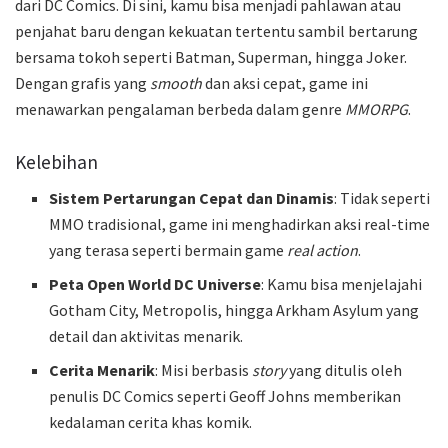
dari DC Comics. Di sini, kamu bisa menjadi pahlawan atau
penjahat baru dengan kekuatan tertentu sambil bertarung
bersama tokoh seperti Batman, Superman, hingga Joker.
Dengan grafis yang
smooth
dan aksi cepat, game ini
menawarkan pengalaman berbeda dalam genre
MMORPG
.
Kelebihan
Sistem Pertarungan Cepat dan Dinamis
: Tidak seperti
MMO tradisional, game ini menghadirkan aksi real-time
yang terasa seperti bermain game
real action
.
Peta Open World DC Universe
: Kamu bisa menjelajahi
Gotham City, Metropolis, hingga Arkham Asylum yang
detail dan aktivitas menarik.
Cerita Menarik
: Misi berbasis
story
yang ditulis oleh
penulis DC Comics seperti Geoff Johns memberikan
kedalaman cerita khas komik.