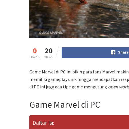
0
20
Share
SHARES
VIEWS
Game Marvel di PC ini bikin para fans Marvel maki
memiliki gameplay unik hingga mendapatkan respo
di PC ini juga ada tipe game mengusung
open worl
Game Marvel di PC
Daftar Isi: