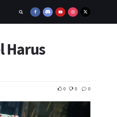
l Harus
0
0
0