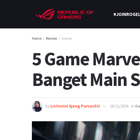
#JOINROGEL
Home
Review
Game
5 Game Marvel
Banget Main 
by
Listiorini Ajeng Purvashti
18/11/2024
in
G