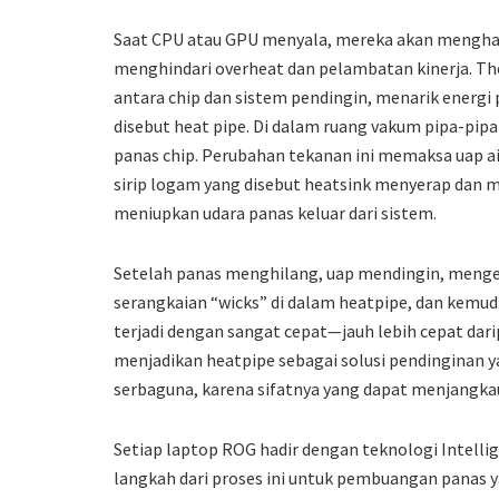
Saat CPU atau GPU menyala, mereka akan menghasil
menghindari overheat dan pelambatan kinerja. The
antara chip dan sistem pendingin, menarik energ
disebut heat pipe. Di dalam ruang vakum pipa-pipa
panas chip. Perubahan tekanan ini memaksa uap ai
sirip logam yang disebut heatsink menyerap dan 
meniupkan udara panas keluar dari sistem.
Setelah panas menghilang, uap mendingin, menge
serangkaian “wicks” di dalam heatpipe, dan kemudia
terjadi dengan sangat cepat—jauh lebih cepat da
menjadikan heatpipe sebagai solusi pendinginan y
serbaguna, karena sifatnya yang dapat menjangka
Setiap laptop ROG hadir dengan teknologi Intell
langkah dari proses ini untuk pembuangan panas y