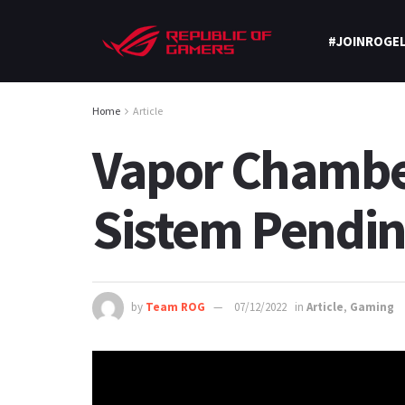
#JOINROGEL
Home
Article
Vapor Chambe
Sistem Pendi
by
Team ROG
07/12/2022
in
Article
,
Gaming