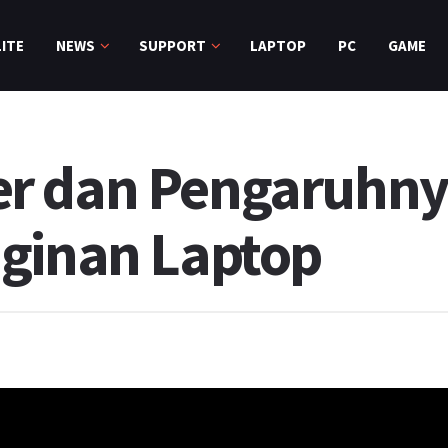
ITE
NEWS
SUPPORT
LAPTOP
PC
GAME
r dan Pengaruhn
nginan Laptop