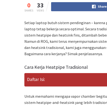
0
33
Share
SHARES
VIEWS
Setiap laptop butuh sistem pendinginan – karena p
laptop tetap bekerja secara optimal. Secara tra
sistem heatpipe dan heatsink fins, ditambah beber
Namun di ROG, kami terus menyempurnakan siste
dan heatsink tradisional, kami juga menggunakan s
Bagaimana cara kerjanya? Simak penjelasannya.
Cara Kerja Heatpipe Tradisional
Daftar Isi:
Untuk memahami mengapa vapor chamber begitu 
sistem heatpipe-and-heatsink yang lebih tradision