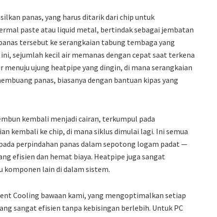
kan panas, yang harus ditarik dari chip untuk
rmal paste atau liquid metal, bertindak sebagai jembatan
i panas tersebut ke serangkaian tabung tembaga yang
 ini, sejumlah kecil air memanas dengan cepat saat terkena
r menuju ujung heatpipe yang dingin, di mana serangkaian
membuang panas, biasanya dengan bantuan kipas yang
mbun kembali menjadi cairan, terkumpul pada
n kembali ke chip, di mana siklus dimulai lagi. Ini semua
ripada perpindahan panas dalam sepotong logam padat —
ang efisien dan hemat biaya. Heatpipe juga sangat
u komponen lain di dalam sistem.
igent Cooling bawaan kami, yang mengoptimalkan setiap
ang sangat efisien tanpa kebisingan berlebih. Untuk PC