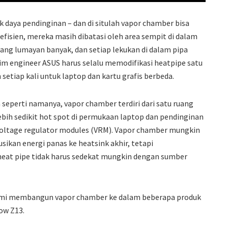
daya pendinginan – dan di situlah vapor chamber bisa
efisien, mereka masih dibatasi oleh area sempit di dalam
ang lumayan banyak, dan setiap lekukan di dalam pipa
tim engineer ASUS harus selalu memodifikasi heatpipe satu
setiap kali untuk laptop dan kartu grafis berbeda.
seperti namanya, vapor chamber terdiri dari satu ruang
i lebih sedikit hot spot di permukaan laptop dan pendinginan
voltage regulator modules (VRM). Vapor chamber mungkin
kan energi panas ke heatsink akhir, tetapi
 heat pipe tidak harus sedekat mungkin dengan sumber
 kami membangun vapor chamber ke dalam beberapa produk
ow Z13.