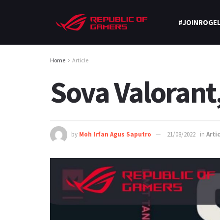
#JOINROGEL
Home
Article
Sova Valorant
by
Moh Irfan Agus Saputro
21/08/2022
in
Arti