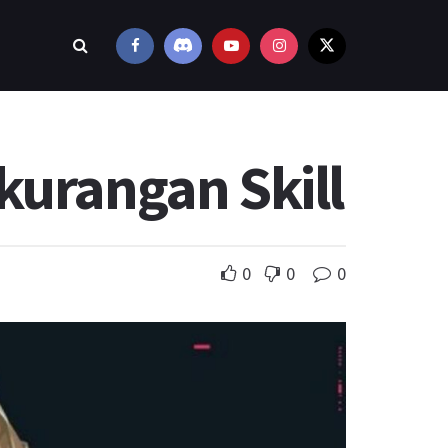
kurangan Skill
0
0
0