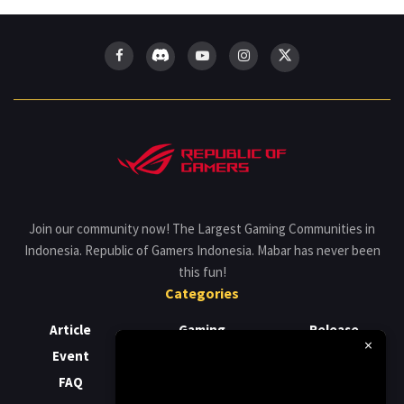
Join our community now! The Largest Gaming Communities in
Indonesia. Republic of Gamers Indonesia. Mabar has never been
this fun!
Categories
Article
Gaming
Release
×
Event
Laptop
Review
FAQ
News
Support