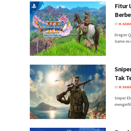
Fitur
Berbe
BY
M.KAMA
Dragon Qu
Game ini 
Sniper
Tak Te
BY
M.KAMA
Sniper E
menginfilt