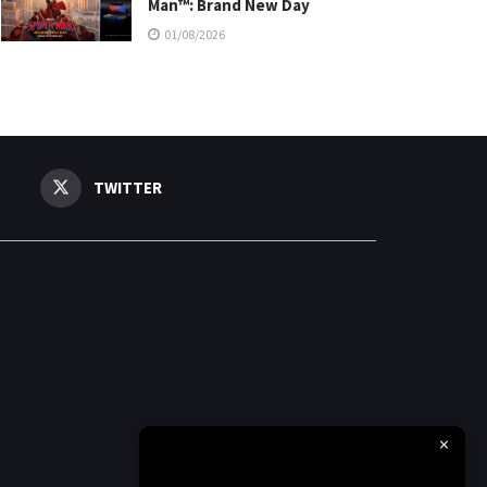
Man™: Brand New Day
01/08/2026
TWITTER
×