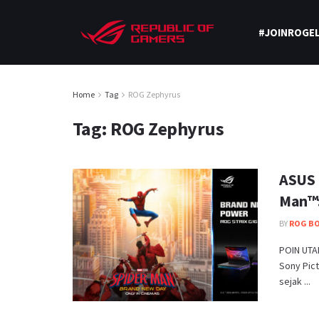
#JOINROGEL
Home
Tag
ROG Zephyrus
Tag:
ROG Zephyrus
ASUS 
Man™:
BY
ROG B
POIN UTA
Sony Pic
sejak ...