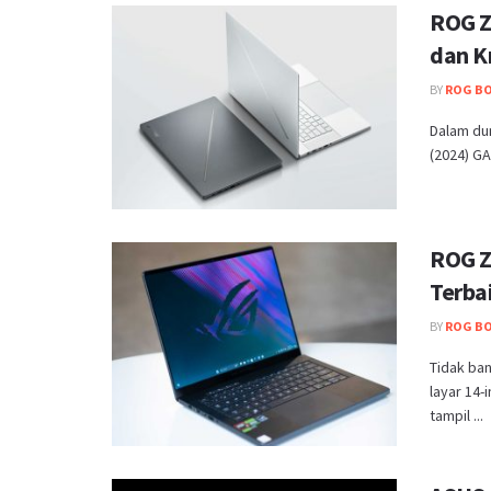
ROG Z
dan K
BY
ROG B
Dalam du
(2024) GA
ROG Z
Terba
BY
ROG B
Tidak ba
layar 14-
tampil ...