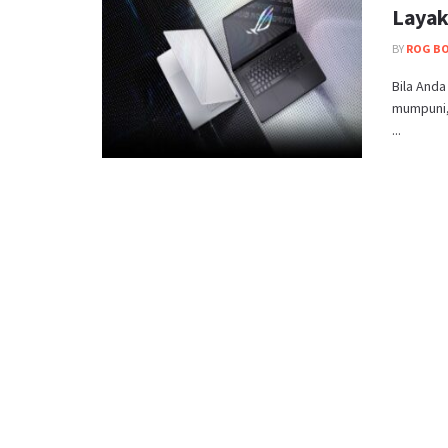
Layak
BY
ROG B
Bila And
mumpuni,
...