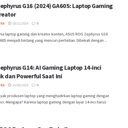
ephyrus G16 (2024) GA605: Laptop Gaming
reator
OSS
18/12/2024
0
nia laptop gaming dan kreator konten, ASUS ROG Zephyrus G16
605 menjadi bintang yang mencuri perhatian. Dibekali dengan ...
ephyrus G14: AI Gaming Laptop 14-inci
ik dan Powerful Saat Ini
OSS
26/06/2024
0
nyak produsen laptop yang menghadirkan laptop gaming dengan
inci. Mengapa? Karena laptop gaming dengan layar 14-inci harus