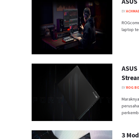
ASUS 
BY
ACHMAD
ROGcommu
laptop te
ASUS 
Strea
BY
ROG B
Maraknya
perusaha
perkemba
3 Mod