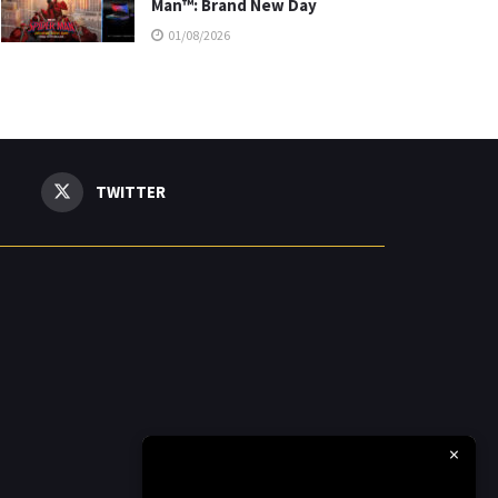
Man™: Brand New Day
01/08/2026
TWITTER
×