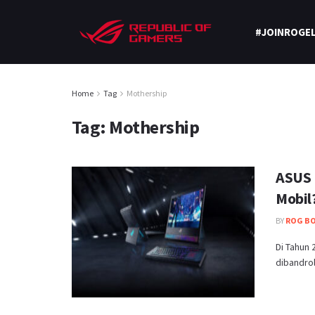
#JOINROGEL
Home
Tag
Mothership
Tag:
Mothership
ASUS 
Mobil
BY
ROG B
Di Tahun 
dibandrol