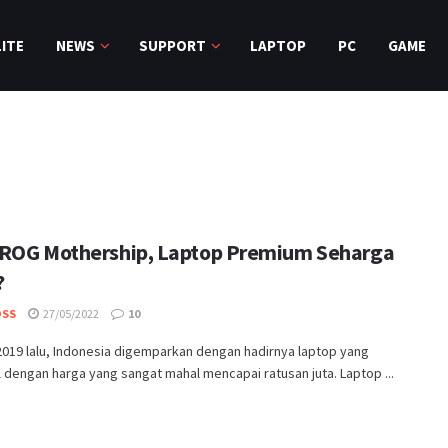
ITE
NEWS
SUPPORT
LAPTOP
PC
GAME
ROG Mothership, Laptop Premium Seharga
?
OSS
27/05/2022
10
2019 lalu, Indonesia digemparkan dengan hadirnya laptop yang
 dengan harga yang sangat mahal mencapai ratusan juta. Laptop ...