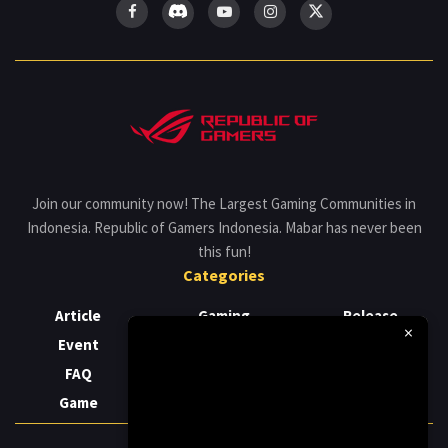
Join our community now! The Largest Gaming Communities in
Indonesia. Republic of Gamers Indonesia. Mabar has never been
this fun!
Categories
Article
Gaming
Release
×
Event
Laptop
Review
FAQ
News
Support
Game
PC