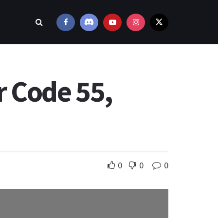
r Code 55,
0
0
0