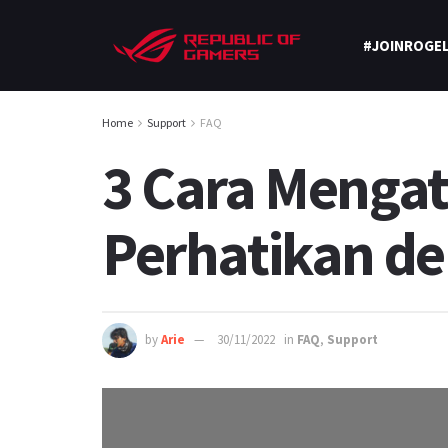
#JOINROGEL
Home
Support
FAQ
3 Cara Mengat
Perhatikan de
by
Arie
30/11/2022
in
FAQ
,
Support