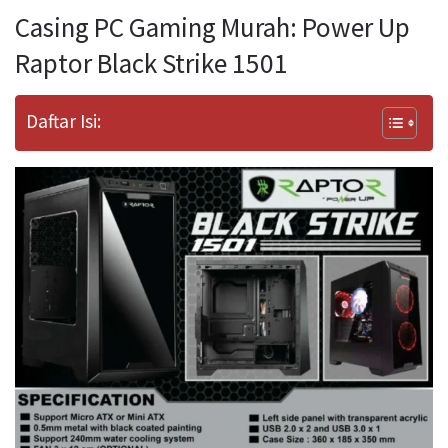
Casing PC Gaming Murah: Power Up
Raptor Black Strike 1501
Daftar Isi: