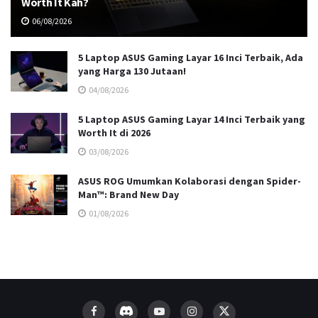
Worth It Kah?
06/08/2026
5 Laptop ASUS Gaming Layar 16 Inci Terbaik, Ada
yang Harga 130 Jutaan!
04/08/2026
5 Laptop ASUS Gaming Layar 14 Inci Terbaik yang
Worth It di 2026
03/08/2026
ASUS ROG Umumkan Kolaborasi dengan Spider-
Man™: Brand New Day
01/08/2026