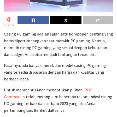
0
SHARES
Casing PC gaming adalah salah satu komponen penting yang
harus dipertimbangkan saat merakit PC gaming. Namun,
memilih casing PC gaming yang sesuai dengan kebutuhan
dan budget Anda bisa menjadi tantangan tersendiri.
Pasalnya, ada banyak merek dan model casing PC gaming
yang tersedia di pasaran dengan harga dan kualitas yang
berbeda-beda.
Untuk membantu Anda menentukan pilihan,
ROG
Community
telah merangkum beberapa rekomendasi casing
PC gaming terbaik dan terbaru 2023 yang bisa Anda
pertimbangkan. Berikut daftarnya: