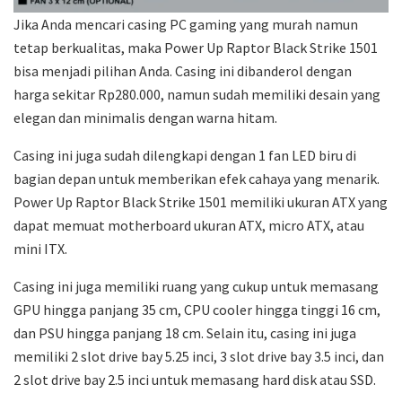
Jika Anda mencari casing PC gaming yang murah namun
tetap berkualitas, maka Power Up Raptor Black Strike 1501
bisa menjadi pilihan Anda. Casing ini dibanderol dengan
harga sekitar Rp280.000, namun sudah memiliki desain yang
elegan dan minimalis dengan warna hitam.
Casing ini juga sudah dilengkapi dengan 1 fan LED biru di
bagian depan untuk memberikan efek cahaya yang menarik.
Power Up Raptor Black Strike 1501 memiliki ukuran ATX yang
dapat memuat motherboard ukuran ATX, micro ATX, atau
mini ITX.
Casing ini juga memiliki ruang yang cukup untuk memasang
GPU hingga panjang 35 cm, CPU cooler hingga tinggi 16 cm,
dan PSU hingga panjang 18 cm. Selain itu, casing ini juga
memiliki 2 slot drive bay 5.25 inci, 3 slot drive bay 3.5 inci, dan
2 slot drive bay 2.5 inci untuk memasang hard disk atau SSD.