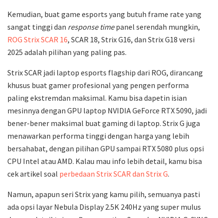
Kemudian, buat game esports yang butuh frame rate yang
sangat tinggi dan
response time
panel serendah mungkin,
ROG Strix SCAR 16
, SCAR 18, Strix G16, dan Strix G18 versi
2025 adalah pilihan yang paling pas.
Strix SCAR jadi laptop esports flagship dari ROG, dirancang
khusus buat gamer profesional yang pengen performa
paling ekstremdan maksimal. Kamu bisa dapetin isian
mesinnya dengan GPU laptop NVIDIA GeForce RTX 5090, jadi
bener-bener maksimal buat gaming di laptop. Strix G juga
menawarkan performa tinggi dengan harga yang lebih
bersahabat, dengan pilihan GPU sampai RTX 5080 plus opsi
CPU Intel atau AMD. Kalau mau info lebih detail, kamu bisa
cek artikel soal
perbedaan Strix SCAR dan Strix G
.
Namun, apapun seri Strix yang kamu pilih, semuanya pasti
ada opsi layar Nebula Display 2.5K 240Hz yang super mulus