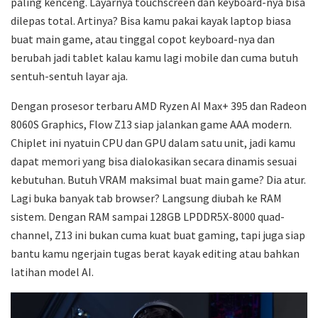
paling kenceng. Layarnya touchscreen dan keyboard-nya bisa
dilepas total. Artinya? Bisa kamu pakai kayak laptop biasa
buat main game, atau tinggal copot keyboard-nya dan
berubah jadi tablet kalau kamu lagi mobile dan cuma butuh
sentuh-sentuh layar aja.
Dengan prosesor terbaru AMD Ryzen AI Max+ 395 dan Radeon
8060S Graphics, Flow Z13 siap jalankan game AAA modern.
Chiplet ini nyatuin CPU dan GPU dalam satu unit, jadi kamu
dapat memori yang bisa dialokasikan secara dinamis sesuai
kebutuhan. Butuh VRAM maksimal buat main game? Dia atur.
Lagi buka banyak tab browser? Langsung diubah ke RAM
sistem. Dengan RAM sampai 128GB LPDDR5X-8000 quad-
channel, Z13 ini bukan cuma kuat buat gaming, tapi juga siap
bantu kamu ngerjain tugas berat kayak editing atau bahkan
latihan model AI.