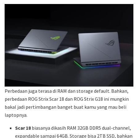
Perbedaan juga terasa di RAM dan storage default. Bahkan,
perbedaan ROG Strix Scar 18 dan ROG Strix G18 ini mungkin
bakal jadi pertimbangan banget buat kamu yang mau beli
laptopnya.
Scar 18
biasanya dikasih RAM 32GB DDR5 dual-channel,
expandable sampai 64GB. Storage bisa 2TB SSD, bahkan