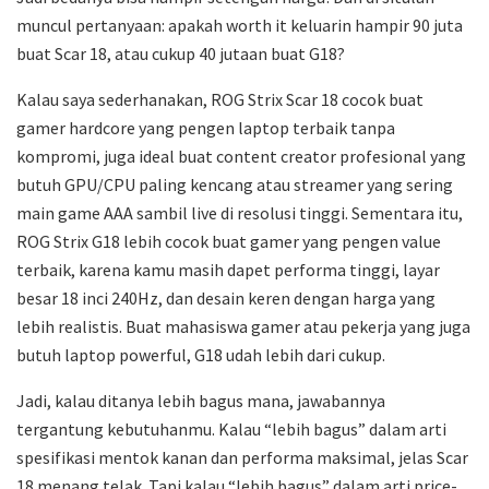
muncul pertanyaan: apakah worth it keluarin hampir 90 juta
buat Scar 18, atau cukup 40 jutaan buat G18?
Kalau saya sederhanakan, ROG Strix Scar 18 cocok buat
gamer hardcore yang pengen laptop terbaik tanpa
kompromi, juga ideal buat content creator profesional yang
butuh GPU/CPU paling kencang atau streamer yang sering
main game AAA sambil live di resolusi tinggi. Sementara itu,
ROG Strix G18 lebih cocok buat gamer yang pengen value
terbaik, karena kamu masih dapet performa tinggi, layar
besar 18 inci 240Hz, dan desain keren dengan harga yang
lebih realistis. Buat mahasiswa gamer atau pekerja yang juga
butuh laptop powerful, G18 udah lebih dari cukup.
Jadi, kalau ditanya lebih bagus mana, jawabannya
tergantung kebutuhanmu. Kalau “lebih bagus” dalam arti
spesifikasi mentok kanan dan performa maksimal, jelas Scar
18 menang telak. Tapi kalau “lebih bagus” dalam arti price-