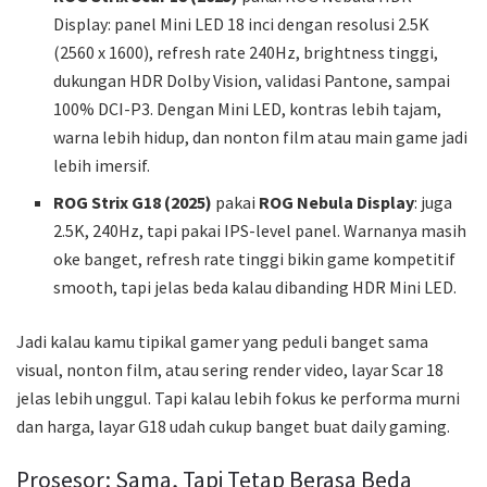
Display: panel Mini LED 18 inci dengan resolusi 2.5K
(2560 x 1600), refresh rate 240Hz, brightness tinggi,
dukungan HDR Dolby Vision, validasi Pantone, sampai
100% DCI-P3. Dengan Mini LED, kontras lebih tajam,
warna lebih hidup, dan nonton film atau main game jadi
lebih imersif.
ROG Strix G18 (2025)
pakai
ROG Nebula Display
: juga
2.5K, 240Hz, tapi pakai IPS-level panel. Warnanya masih
oke banget, refresh rate tinggi bikin game kompetitif
smooth, tapi jelas beda kalau dibanding HDR Mini LED.
Jadi kalau kamu tipikal gamer yang peduli banget sama
visual, nonton film, atau sering render video, layar Scar 18
jelas lebih unggul. Tapi kalau lebih fokus ke performa murni
dan harga, layar G18 udah cukup banget buat daily gaming.
Prosesor: Sama, Tapi Tetap Berasa Beda