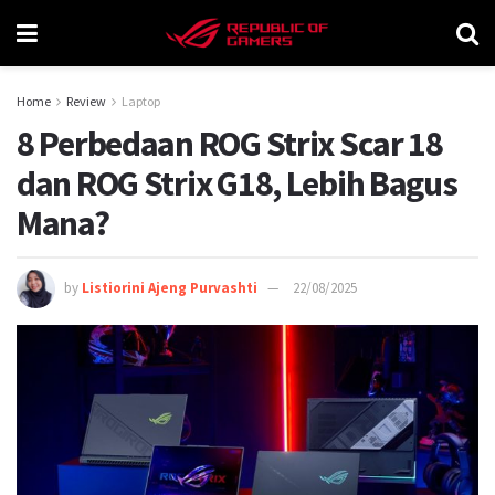
Home
Review
Laptop
8 Perbedaan ROG Strix Scar 18
dan ROG Strix G18, Lebih Bagus
Mana?
by
Listiorini Ajeng Purvashti
22/08/2025