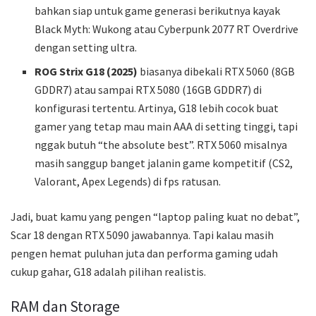
bahkan siap untuk game generasi berikutnya kayak
Black Myth: Wukong atau Cyberpunk 2077 RT Overdrive
dengan setting ultra.
ROG Strix G18 (2025)
biasanya dibekali RTX 5060 (8GB
GDDR7) atau sampai RTX 5080 (16GB GDDR7) di
konfigurasi tertentu. Artinya, G18 lebih cocok buat
gamer yang tetap mau main AAA di setting tinggi, tapi
nggak butuh “the absolute best”. RTX 5060 misalnya
masih sanggup banget jalanin game kompetitif (CS2,
Valorant, Apex Legends) di fps ratusan.
Jadi, buat kamu yang pengen “laptop paling kuat no debat”,
Scar 18 dengan RTX 5090 jawabannya. Tapi kalau masih
pengen hemat puluhan juta dan performa gaming udah
cukup gahar, G18 adalah pilihan realistis.
RAM dan Storage