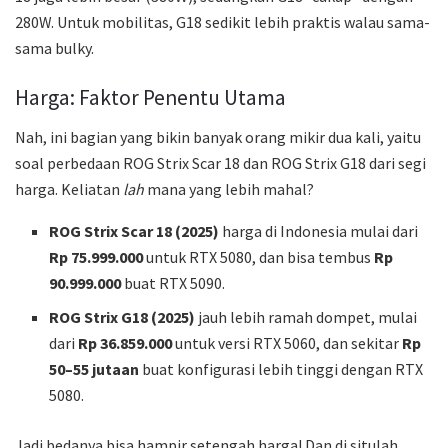
280W. Untuk mobilitas, G18 sedikit lebih praktis walau sama-
sama bulky.
Harga: Faktor Penentu Utama
Nah, ini bagian yang bikin banyak orang mikir dua kali, yaitu
soal perbedaan ROG Strix Scar 18 dan ROG Strix G18 dari segi
harga. Keliatan
lah
mana yang lebih mahal?
ROG Strix Scar 18 (2025)
harga di Indonesia mulai dari
Rp 75.999.000
untuk RTX 5080, dan bisa tembus
Rp
90.999.000
buat RTX 5090.
ROG Strix G18 (2025)
jauh lebih ramah dompet, mulai
dari
Rp 36.859.000
untuk versi RTX 5060, dan sekitar
Rp
50–55 jutaan
buat konfigurasi lebih tinggi dengan RTX
5080.
Jadi bedanya bisa hampir setengah harga! Dan di situlah