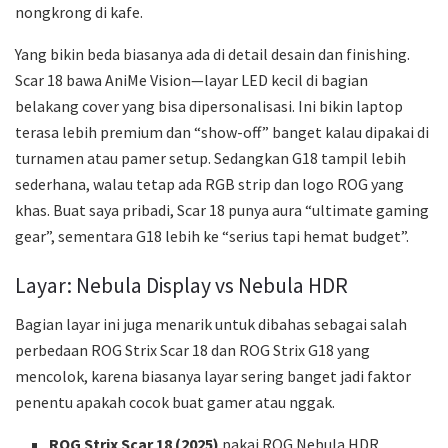
nongkrong di kafe.
Yang bikin beda biasanya ada di detail desain dan finishing.
Scar 18 bawa AniMe Vision—layar LED kecil di bagian
belakang cover yang bisa dipersonalisasi. Ini bikin laptop
terasa lebih premium dan “show-off” banget kalau dipakai di
turnamen atau pamer setup. Sedangkan G18 tampil lebih
sederhana, walau tetap ada RGB strip dan logo ROG yang
khas. Buat saya pribadi, Scar 18 punya aura “ultimate gaming
gear”, sementara G18 lebih ke “serius tapi hemat budget”.
Layar: Nebula Display vs Nebula HDR
Bagian layar ini juga menarik untuk dibahas sebagai salah
perbedaan ROG Strix Scar 18 dan ROG Strix G18 yang
mencolok, karena biasanya layar sering banget jadi faktor
penentu apakah cocok buat gamer atau nggak.
ROG Strix Scar 18 (2025)
pakai ROG Nebula HDR