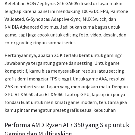
Kelebihan ROG Zephyrus G16 GA605 di sektor layar makin
lengkap karena panel ini mendukung 100% DCI-P3, Pantone
Validated, G-Sync atau Adaptive-Sync, MUX Switch, dan
NVIDIA Advanced Optimus. Jadi bukan cuma bagus untuk
game, tapi juga cocok untuk editing foto, video, desain, dan
color grading ringan sampai serius.
Pertanyaannya, apakah 2.5K terlalu berat untuk gaming?
Jawabannya tergantung game dan setting. Untuk game
kompetitif, kamu bisa menyesuaikan resolusi atau setting
grafis demi mengejar FPS tinggi. Untuk game AAA, resolusi
2.5K memberi visual tajam yang memanjakan mata. Dengan
GPU RTX 5050 atau RTX 5060 Laptop GPU, laptop ini punya
fondasi kuat untuk menikmati game modern, terutama jika
kamu pintar mengatur preset grafis sesuai kebutuhan.
Performa AMD Ryzen AI 7 350 yang Siap untuk
Gaming dan Multitasking