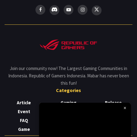
Join our community now! The Largest Gaming Communities in
Indonesia. Republic of Gamers Indonesia. Mabar has never been
this fun!
Categories
Article
Gaming
Release
×
Event
Laptop
Review
FAQ
News
Support
Game
PC