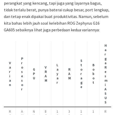
perangkat yang kencang, tapi juga yang layarnya bagus,
tidak terlalu berat, punya baterai cukup besar, port lengkap,
dan tetap enak dipakai buat produktivitas. Namun, sebelum
kita bahas lebih jauh soal kelebihan ROG Zephyrus G16
GA605 sebaiknya lihat juga perbedaan kedua variannya:
H
a
r
P
g
S
V
r
a
L
t
B
a
o
V
R
G
a
R
o
o
r
s
R
e
P
y
A
r
b
i
e
A
s
U
a
M
a
o
a
s
M
m
r
g
t
n
o
i
e
r
A
S
U
S
R
A
N
8
1
3
1
1
R