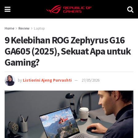
Home
Review
Laptop
9 Kelebihan ROG Zephyrus G16
GA605 (2025), Sekuat Apa untuk
Gaming?
by
Listiorini Ajeng Purvashti
27/05/2026