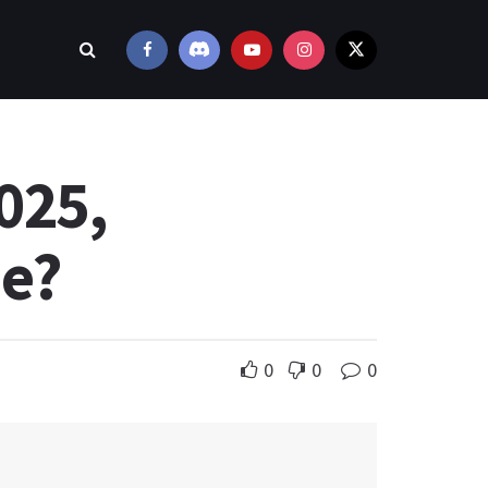
025,
me?
0
0
0