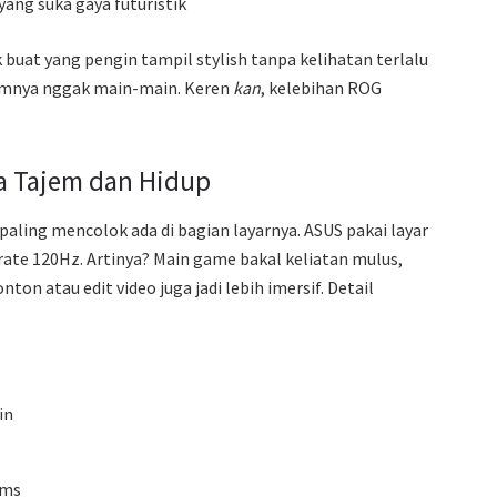
yang suka gaya futuristik
 buat yang pengin tampil stylish tanpa kelihatan terlalu
amnya nggak main-main. Keren
kan
, kelebihan ROG
ya Tajem dan Hidup
aling mencolok ada di bagian layarnya. ASUS pakai layar
rate 120Hz. Artinya? Main game bakal keliatan mulus,
n atau edit video juga jadi lebih imersif. Detail
in
2ms