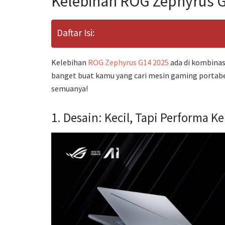
Kelebihan ROG Zephyrus 
Daftar Isi:
Kelebihan
ROG Zephyrus G14 2025
ada di kombinasi
banget buat kamu yang cari mesin gaming portabel
semuanya!
1. Desain: Kecil, Tapi Performa K