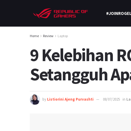
#JOINROGEL
Home
Review
Laptop
9 Kelebihan R
Setangguh Ap
by
Listiorini Ajeng Purvashti
08/07/2025
in
La