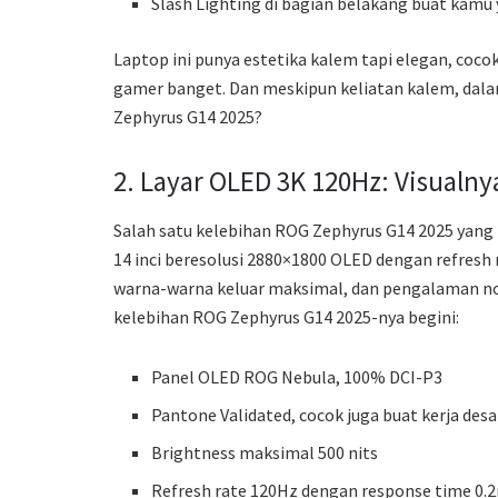
Slash Lighting di bagian belakang buat kamu 
Laptop ini punya estetika kalem tapi elegan, cocok
gamer banget. Dan meskipun keliatan kalem, dal
Zephyrus G14 2025?
2. Layar OLED 3K 120Hz: Visualn
Salah satu kelebihan ROG Zephyrus G14 2025 yang p
14 inci beresolusi 2880×1800 OLED dengan refresh 
warna-warna keluar maksimal, dan pengalaman nonto
kelebihan ROG Zephyrus G14 2025-nya begini:
Panel OLED ROG Nebula, 100% DCI-P3
Pantone Validated, cocok juga buat kerja desa
Brightness maksimal 500 nits
Refresh rate 120Hz dengan response time 0.