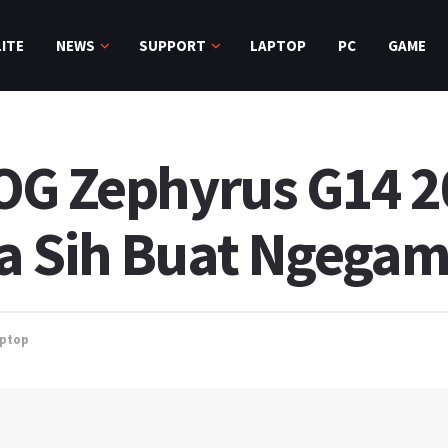
ITE
NEWS
SUPPORT
LAPTOP
PC
GAME
OG Zephyrus G14 2
a Sih Buat Ngega
ptop