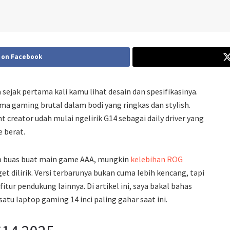
 on Facebook
ejak pertama kali kamu lihat desain dan spesifikasinya.
ma gaming brutal dalam bodi yang ringkas dan stylish.
creator udah mulai ngelirik G14 sebagai daily driver yang
e berat.
tap buas buat main game AAA, mungkin
kelebihan ROG
et dilirik. Versi terbarunya bukan cuma lebih kencang, tapi
-fitur pendukung lainnya. Di artikel ini, saya bakal bahas
atu laptop gaming 14 inci paling gahar saat ini.