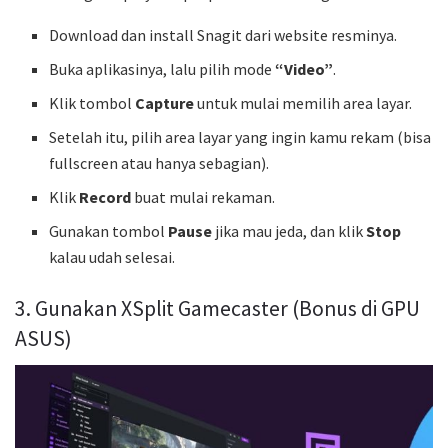
Download dan install Snagit dari website resminya.
Buka aplikasinya, lalu pilih mode
“Video”
.
Klik tombol
Capture
untuk mulai memilih area layar.
Setelah itu, pilih area layar yang ingin kamu rekam (bisa
fullscreen atau hanya sebagian).
Klik
Record
buat mulai rekaman.
Gunakan tombol
Pause
jika mau jeda, dan klik
Stop
kalau udah selesai.
3. Gunakan XSplit Gamecaster (Bonus di GPU
ASUS)