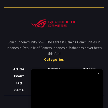
Join our community now! The Largest Gaming Communities in
Indonesia. Republic of Gamers Indonesia. Mabar has never been
this fun!
Categories
Article
Gaming
Release
×
Event
Laptop
Review
FAQ
News
Support
Game
PC
© 2025 - ROG Community Indonesia