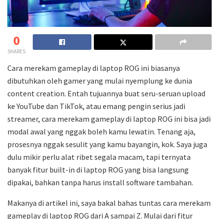
0
SHARES
Cara merekam gameplay di laptop ROG ini biasanya
dibutuhkan oleh gamer yang mulai nyemplung ke dunia
content creation. Entah tujuannya buat seru-seruan upload
ke YouTube dan TikTok, atau emang pengin serius jadi
streamer, cara merekam gameplay di laptop ROG ini bisa jadi
modal awal yang nggak boleh kamu lewatin. Tenang aja,
prosesnya nggak sesulit yang kamu bayangin, kok. Saya juga
dulu mikir perlu alat ribet segala macam, tapi ternyata
banyak fitur built-in di laptop ROG yang bisa langsung
dipakai, bahkan tanpa harus install software tambahan.
Makanya di artikel ini, saya bakal bahas tuntas cara merekam
gameplay di laptop ROG dari A sampai Z. Mulai dari fitur