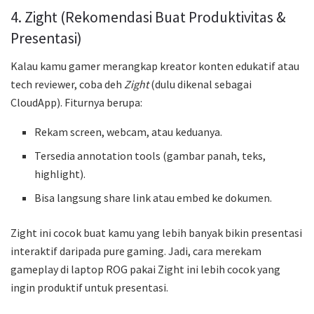
4. Zight (Rekomendasi Buat Produktivitas &
Presentasi)
Kalau kamu gamer merangkap kreator konten edukatif atau
tech reviewer, coba deh
Zight
(dulu dikenal sebagai
CloudApp). Fiturnya berupa:
Rekam screen, webcam, atau keduanya.
Tersedia annotation tools (gambar panah, teks,
highlight).
Bisa langsung share link atau embed ke dokumen.
Zight ini cocok buat kamu yang lebih banyak bikin presentasi
interaktif daripada pure gaming. Jadi, cara merekam
gameplay di laptop ROG pakai Zight ini lebih cocok yang
ingin produktif untuk presentasi.