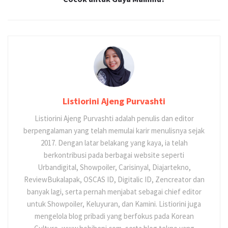
Listiorini Ajeng Purvashti
Listiorini Ajeng Purvashti adalah penulis dan editor
berpengalaman yang telah memulai karir menulisnya sejak
2017. Dengan latar belakang yang kaya, ia telah
berkontribusi pada berbagai website seperti
Urbandigital, Showpoiler, Carisinyal, Diajartekno,
ReviewBukalapak, OSCAS ID, Digitalic ID, Zencreator dan
banyak lagi, serta pernah menjabat sebagai chief editor
untuk Showpoiler, Keluyuran, dan Kamini. Listiorini juga
mengelola blog pribadi yang berfokus pada Korean