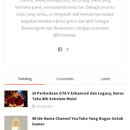
Culture, www.hobihepi.com, serta blog tekno yang
bertema game, www.playeatsleep.fun. Sebagai pecinta
buku yang serius, ia mengasah skill menulisnya melalui
kegiatan membaca lintas genre dan aktif sebagai
Bookstagram dan Booktokers dengan username
@listioriniap.
Trending
Comments
Latest
10 Perbedaan GTA V Enhanced dan Legacy, Harus
Tahu Nih Sebelum Main!
23/04/2025
98 Ide Nama Channel YouTube Yang Bagus Untuk
Gamer