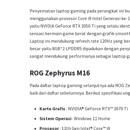
Penyematan laptop gaming pada perangkat ini buk
menggunakan prosesor Core i9 Intel Generasi ke-
yaitu NVIDIA GeForce RTX 3050 Ti yang selalu id
sensasi bermain game berat dengan grafik smooth, 
Laptop ini mendukung refresh rate 120Hz yang be
besar yaitu 8GB*2 LPDDR5 dipadukan dengan penyi
sangat mendukung performanya sebagai laptop g
ROG Zephyrus M16
Pada daftar laptop gaming selanjutnya ada ROG Ze
baik dari daftar sebelumnya. Berikut spesifikasi 
Kartu Grafis
: NVIDIA® GeForce RTX™ 3070 Ti
Sistem Operasi
: Windows 11 Home
Prosesor
: 12th Gen Intel® Core™ i9