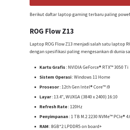
Berikut daftar laptop gaming terbaru paling powefu
ROG Flow Z13
Laptop ROG Flow Z13 menjadi salah satu laptop R
dengan spesifikasi paling mengesankan di dunia saa
Kartu Grafis
: NVIDIA GeForce® RTX™ 3050 Ti
Sistem Operasi
: Windows 11 Home
Prosesor
: 12th Gen Intel® Core™ i9
Layar
: 13.4″, WUXGA (3840 x 2400) 16:10
Refresh Rate
: 120Hz
Penyimpanan
: 1 TB M.2 2230 NVMe™ PCIe® 4.
RAM
: 8GB*2 LPDDR5 on board+