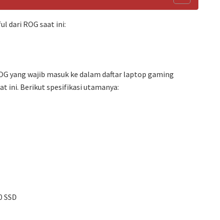
l dari ROG saat ini:
OG yang wajib masuk ke dalam daftar laptop gaming
t ini. Berikut spesifikasi utamanya:
0 SSD