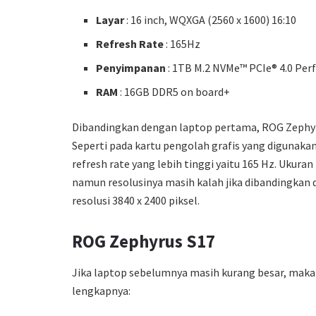
Layar
: 16 inch, WQXGA (2560 x 1600) 16:10
Refresh Rate
: 165Hz
Penyimpanan
: 1TB M.2 NVMe™ PCIe® 4.0 Pe
RAM
: 16GB DDR5 on board+
Dibandingkan dengan laptop pertama, ROG Zephyru
Seperti pada kartu pengolah grafis yang digunak
refresh rate yang lebih tinggi yaitu 165 Hz. Ukuran 
namun resolusinya masih kalah jika dibandingka
resolusi 3840 x 2400 piksel.
ROG Zephyrus S17
Jika laptop sebelumnya masih kurang besar, maka R
lengkapnya: