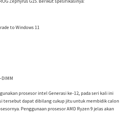
ROG Zephyrus G15. Berikut spesifikasinya:
rade to Windows 11
O-DIMM
akan prosesor intel Generasi ke-12, pada seri kali ini
i tersebut dapat dibilang cukup jitu untuk membidik calon
osesornya. Penggunaan prosesor AMD Ryzen 9 jelas akan