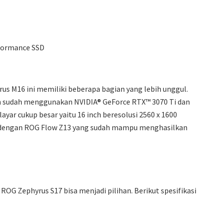
rformance SSD
s M16 ini memiliki beberapa bagian yang lebih unggul.
an sudah menggunakan NVIDIA® GeForce RTX™ 3070 Ti dan
layar cukup besar yaitu 16 inch beresolusi 2560 x 1600
n dengan ROG Flow Z13 yang sudah mampu menghasilkan
OG Zephyrus S17 bisa menjadi pilihan. Berikut spesifikasi