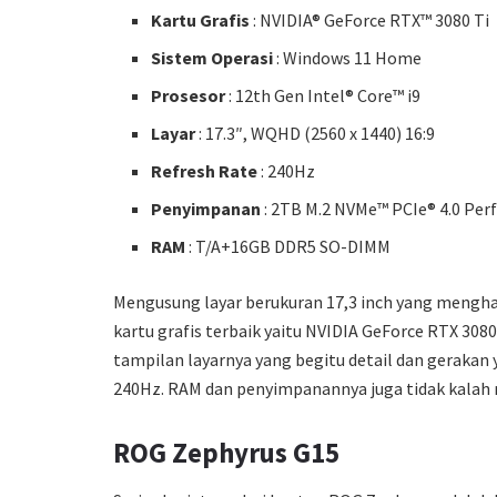
Kartu Grafis
: NVIDIA® GeForce RTX™ 3080 Ti
Sistem Operasi
: Windows 11 Home
Prosesor
: 12th Gen Intel® Core™ i9
Layar
: 17.3″, WQHD (2560 x 1440) 16:9
Refresh Rate
: 240Hz
Penyimpanan
: 2TB M.2 NVMe™ PCIe® 4.0 Pe
RAM
: T/A+16GB DDR5 SO-DIMM
Mengusung layar berukuran 17,3 inch yang menghasi
kartu grafis terbaik yaitu NVIDIA GeForce RTX 30
tampilan layarnya yang begitu detail dan gerakan 
240Hz. RAM dan penyimpanannya juga tidak kalah
ROG Zephyrus G15