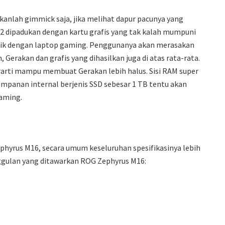
anlah gimmick saja, jika melihat dapur pacunya yang
12 dipadukan dengan kartu grafis yang tak kalah mumpuni
entik dengan laptop gaming. Penggunanya akan merasakan
Gerakan dan grafis yang dihasilkan juga di atas rata-rata.
rarti mampu membuat Gerakan lebih halus. Sisi RAM super
mpanan internal berjenis SSD sebesar 1 TB tentu akan
aming.
phyrus M16, secara umum keseluruhan spesifikasinya lebih
unggulan yang ditawarkan ROG Zephyrus M16: