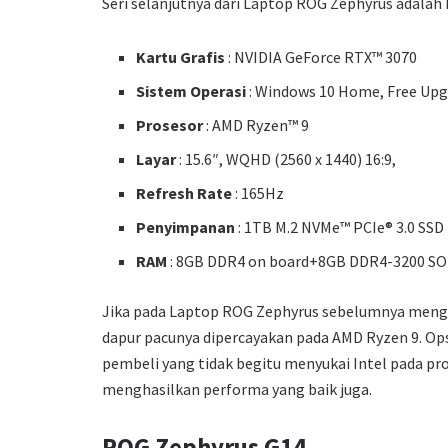
Seri selanjutnya dari Laptop ROG Zephyrus adalah 
Kartu Grafis
: NVIDIA GeForce RTX™ 3070
Sistem Operasi
: Windows 10 Home, Free Upg
Prosesor
: AMD Ryzen™ 9
Layar
: 15.6″, WQHD (2560 x 1440) 16:9,
Refresh Rate
: 165Hz
Penyimpanan
: 1TB M.2 NVMe™ PCIe® 3.0 SSD
RAM
: 8GB DDR4 on board+8GB DDR4-3200 S
Jika pada Laptop ROG Zephyrus sebelumnya menggun
dapur pacunya dipercayakan pada AMD Ryzen 9. Ops
pembeli yang tidak begitu menyukai Intel pada pr
menghasilkan performa yang baik juga.
ROG Zephyrus G14