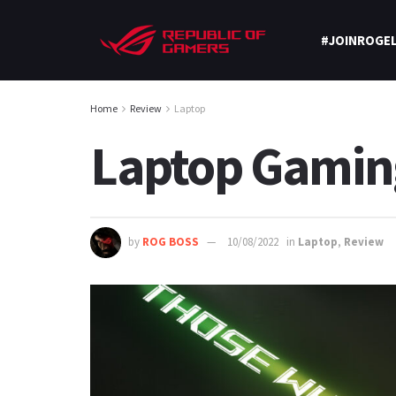
#JOINROGEL
Home
Review
Laptop
Laptop Gaming
by
ROG BOSS
10/08/2022
in
Laptop
,
Review