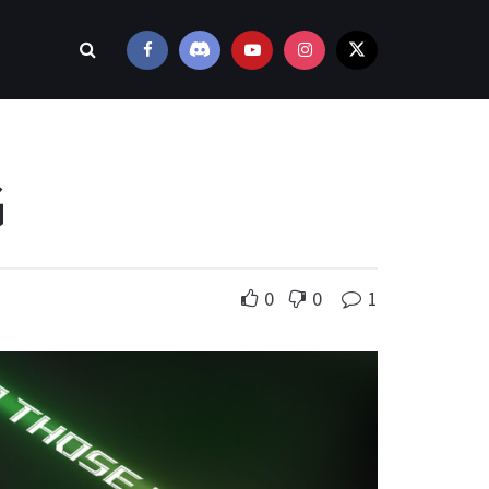
G
0
0
1