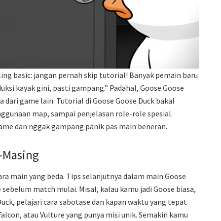
ng basic: jangan pernah skip tutorial! Banyak pemain baru
uksi kayak gini, pasti gampang.” Padahal, Goose Goose
 dari game lain. Tutorial di Goose Goose Duck bakal
enggunaan map, sampai penjelasan role-role spesial.
r game dan nggak gampang panik pas main beneran.
g-Masing
cara main yang beda. Tips selanjutnya dalam main Goose
e sebelum match mulai. Misal, kalau kamu jadi Goose biasa,
 Duck, pelajari cara sabotase dan kapan waktu yang tepat
Falcon, atau Vulture yang punya misi unik. Semakin kamu