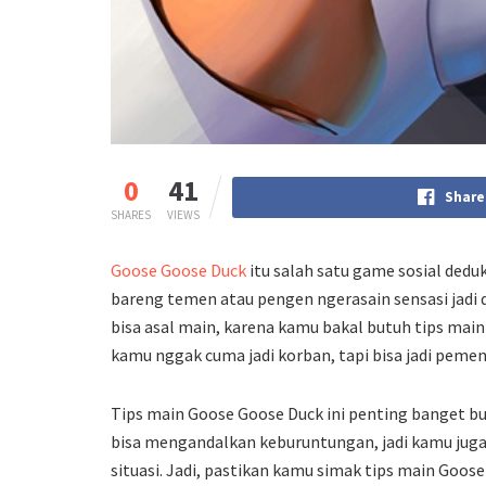
0
41
Share
SHARES
VIEWS
Goose Goose Duck
itu salah satu game sosial dedu
bareng temen atau pengen ngerasain sensasi jadi 
bisa asal main, karena kamu bakal butuh tips mai
kamu nggak cuma jadi korban, tapi bisa jadi pemena
Tips main Goose Goose Duck ini penting banget b
bisa mengandalkan keburuntungan, jadi kamu juga
situasi. Jadi, pastikan kamu simak tips main Goose