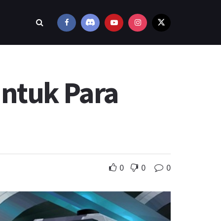
untuk Para
0
0
0