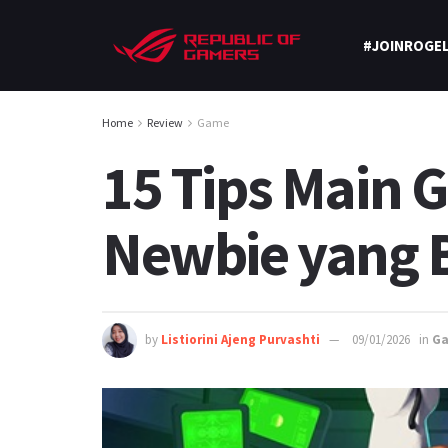
#JOINROGEL
Home
Review
Game
15 Tips Main 
Newbie yang 
by
Listiorini Ajeng Purvashti
09/01/2026
in
G