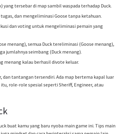
) yang tersebar di map sambil waspada terhadap Duck.
e tugas, dan mengeliminasi Goose tanpa ketahuan.
iskusi dan voting untuk mengeliminasi pemain yang
oose menang), semua Duck tereliminasi (Goose menang),
gga jumlahnya seimbang (Duck menang).
ng menang kalau berhasil divote keluar.
r, dan tantangan tersendiri. Ada map bertema kapal luar
u, role-role spesial seperti Sheriff, Engineer, atau
ck
uck buat kamu yang baru nyoba main game ini. Tips main
 juga mindset dan cara berinteraksi sama pemain lain.