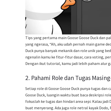
Tips yang pertama main Goose Goose Duck dan pali
yang ngerasa, “Ah, aku udah pernah main game ded
Duck punya banyak mekanik dan role unik yang beda
ngenalin kamu ke fitur-fitur dasar, cara voting, p
Dengan ikut tutorial, kamu jadi lebih paham alu
2. Pahami Role dan Tugas Masin
Setiap role di Goose Goose Duck punya tugas dan 
Goose Duck, luangin waktu buat baca deskripsi rol
fokuslah ke tugas dan hindari area sepi. Kalau jadi
buat menyerang. Ada juga role netral kayak Dodo, 