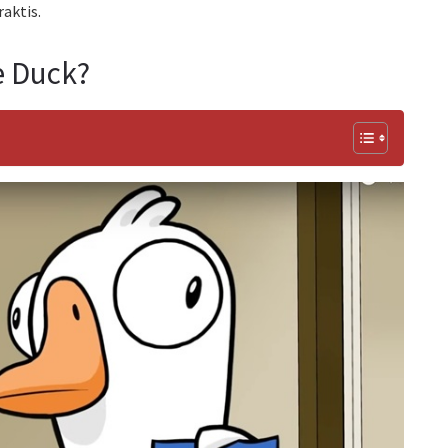
raktis.
e Duck?