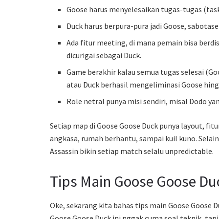
Goose harus menyelesaikan tugas-tugas (task
Duck harus berpura-pura jadi Goose, sabotas
Ada fitur meeting, di mana pemain bisa berd
dicurigai sebagai Duck.
Game berakhir kalau semua tugas selesai (G
atau Duck berhasil mengeliminasi Goose hin
Role netral punya misi sendiri, misal Dodo ya
Setiap map di Goose Goose Duck punya layout, fitu
angkasa, rumah berhantu, sampai kuil kuno. Selain it
Assassin bikin setiap match selalu unpredictable.
Tips Main Goose Goose Du
Oke, sekarang kita bahas tips main Goose Goose D
Goose Goose Duck ini nggak cuma soal teknik, tapi