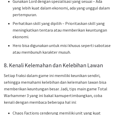
Gunakan Lord dengan spesialisasi yang sesuai – Ada
yang lebih kuat dalam ekonomi, ada yang unggul dalam
pertempuran.
Perhatikan skill yang dipilih – Prioritaskan skill yang
meningkatkan tentara atau memberikan keuntungan
ekonomi.
Hero bisa digunakan untuk misi khusus seperti sabotase
atau membunuh karakter musuh.
8. Kenali Kelemahan dan Kelebihan Lawan
Setiap fraksi dalam game ini memiliki keunikan sendiri,
sehingga memahami kelebihan dan kelemahan lawan bisa
memberikan keuntungan besar. Jadi, tips main game Total
Warhammer 3 yang ini bakal kamupertimbangkan, coba
kenali dengan membaca beberapa hal ini:
Chaos Factions cenderung memiliki unit yang kuat