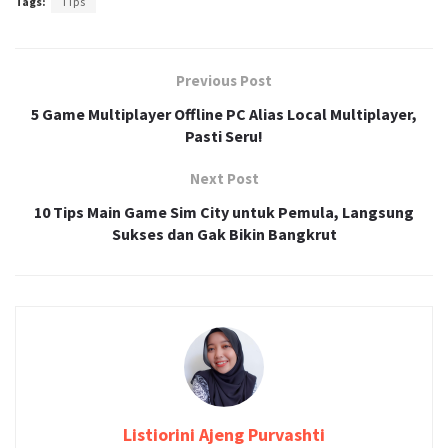
Tags:
Tips
Previous Post
5 Game Multiplayer Offline PC Alias Local Multiplayer,
Pasti Seru!
Next Post
10 Tips Main Game Sim City untuk Pemula, Langsung
Sukses dan Gak Bikin Bangkrut
Listiorini Ajeng Purvashti