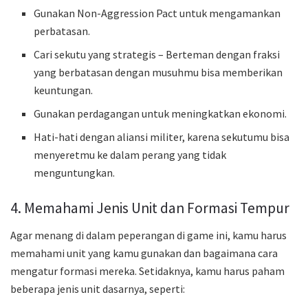
Gunakan Non-Aggression Pact untuk mengamankan
perbatasan.
Cari sekutu yang strategis – Berteman dengan fraksi
yang berbatasan dengan musuhmu bisa memberikan
keuntungan.
Gunakan perdagangan untuk meningkatkan ekonomi.
Hati-hati dengan aliansi militer, karena sekutumu bisa
menyeretmu ke dalam perang yang tidak
menguntungkan.
4. Memahami Jenis Unit dan Formasi Tempur
Agar menang di dalam peperangan di game ini, kamu harus
memahami unit yang kamu gunakan dan bagaimana cara
mengatur formasi mereka. Setidaknya, kamu harus paham
beberapa jenis unit dasarnya, seperti: