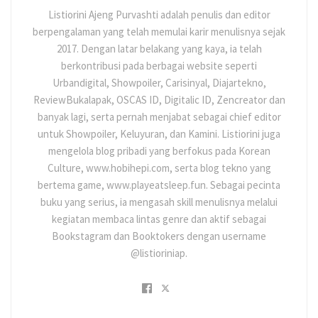
Listiorini Ajeng Purvashti adalah penulis dan editor
berpengalaman yang telah memulai karir menulisnya sejak
2017. Dengan latar belakang yang kaya, ia telah
berkontribusi pada berbagai website seperti
Urbandigital, Showpoiler, Carisinyal, Diajartekno,
ReviewBukalapak, OSCAS ID, Digitalic ID, Zencreator dan
banyak lagi, serta pernah menjabat sebagai chief editor
untuk Showpoiler, Keluyuran, dan Kamini. Listiorini juga
mengelola blog pribadi yang berfokus pada Korean
Culture, www.hobihepi.com, serta blog tekno yang
bertema game, www.playeatsleep.fun. Sebagai pecinta
buku yang serius, ia mengasah skill menulisnya melalui
kegiatan membaca lintas genre dan aktif sebagai
Bookstagram dan Booktokers dengan username
@listioriniap.