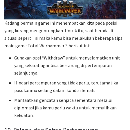
Kadang bermain game ini menempatkan kita pada posisi
yang kurang menguntungkan. Untuk itu, saat berada di
situasi seperti ini maka kamu bisa melakukan beberapa tips
main game Total Warhammer 3 berikut ini:
Gunakan opsi “Withdraw” untuk menyelamatkan unit
yang sekarat agar bisa bertarung di pertempuran
selanjutnya.
Hindari pertempuran yang tidak perlu, terutama jika
pasukanmu sedang dalam kondisi lemah.
Manfaatkan gencatan senjata sementara melalui
diplomasi jika kamu perlu waktu untuk memulihkan
kekuatan.