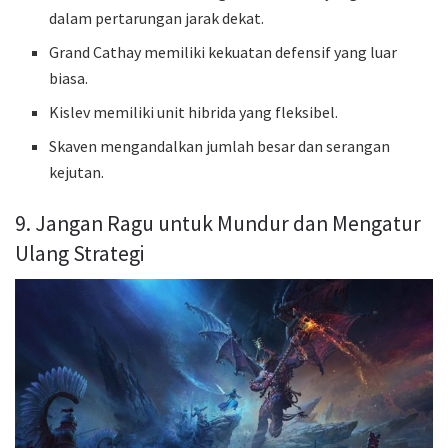
dalam pertarungan jarak dekat.
Grand Cathay memiliki kekuatan defensif yang luar
biasa.
Kislev memiliki unit hibrida yang fleksibel.
Skaven mengandalkan jumlah besar dan serangan
kejutan.
9. Jangan Ragu untuk Mundur dan Mengatur
Ulang Strategi