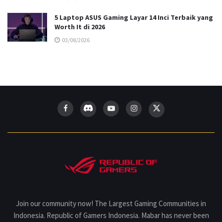
5 Laptop ASUS Gaming Layar 14 Inci Terbaik yang
Worth It di 2026
03/08/2026
Join our community now! The Largest Gaming Communities in
Indonesia. Republic of Gamers Indonesia. Mabar has never been