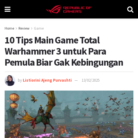
Home
Review
Game
10 Tips Main Game Total
Warhammer 3 untuk Para
Pemula Biar Gak Kebingungan
by
Listiorini Ajeng Purvashti
13/02/2025