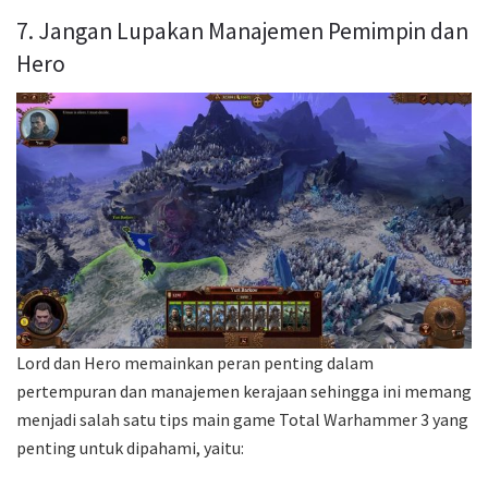
7. Jangan Lupakan Manajemen Pemimpin dan
Hero
Lord dan Hero memainkan peran penting dalam
pertempuran dan manajemen kerajaan sehingga ini memang
menjadi salah satu tips main game Total Warhammer 3 yang
penting untuk dipahami, yaitu: