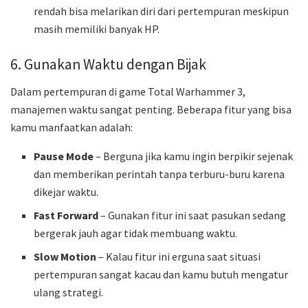
rendah bisa melarikan diri dari pertempuran meskipun
masih memiliki banyak HP.
6. Gunakan Waktu dengan Bijak
Dalam pertempuran di game Total Warhammer 3,
manajemen waktu sangat penting. Beberapa fitur yang bisa
kamu manfaatkan adalah:
Pause Mode
– Berguna jika kamu ingin berpikir sejenak
dan memberikan perintah tanpa terburu-buru karena
dikejar waktu.
Fast Forward
– Gunakan fitur ini saat pasukan sedang
bergerak jauh agar tidak membuang waktu.
Slow Motion
– Kalau fitur ini erguna saat situasi
pertempuran sangat kacau dan kamu butuh mengatur
ulang strategi.