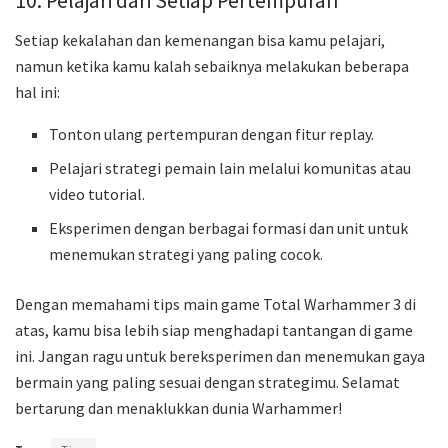
10. Pelajari dari Setiap Pertempuran
Setiap kekalahan dan kemenangan bisa kamu pelajari,
namun ketika kamu kalah sebaiknya melakukan beberapa
hal ini:
Tonton ulang pertempuran dengan fitur replay.
Pelajari strategi pemain lain melalui komunitas atau
video tutorial.
Eksperimen dengan berbagai formasi dan unit untuk
menemukan strategi yang paling cocok.
Dengan memahami tips main game Total Warhammer 3 di
atas, kamu bisa lebih siap menghadapi tantangan di game
ini. Jangan ragu untuk bereksperimen dan menemukan gaya
bermain yang paling sesuai dengan strategimu. Selamat
bertarung dan menaklukkan dunia Warhammer!