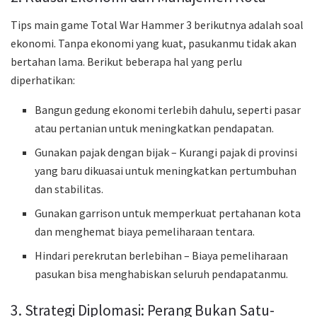
Tips main game Total War Hammer 3 berikutnya adalah soal
ekonomi. Tanpa ekonomi yang kuat, pasukanmu tidak akan
bertahan lama. Berikut beberapa hal yang perlu
diperhatikan:
Bangun gedung ekonomi terlebih dahulu, seperti pasar
atau pertanian untuk meningkatkan pendapatan.
Gunakan pajak dengan bijak – Kurangi pajak di provinsi
yang baru dikuasai untuk meningkatkan pertumbuhan
dan stabilitas.
Gunakan garrison untuk memperkuat pertahanan kota
dan menghemat biaya pemeliharaan tentara.
Hindari perekrutan berlebihan – Biaya pemeliharaan
pasukan bisa menghabiskan seluruh pendapatanmu.
3. Strategi Diplomasi: Perang Bukan Satu-