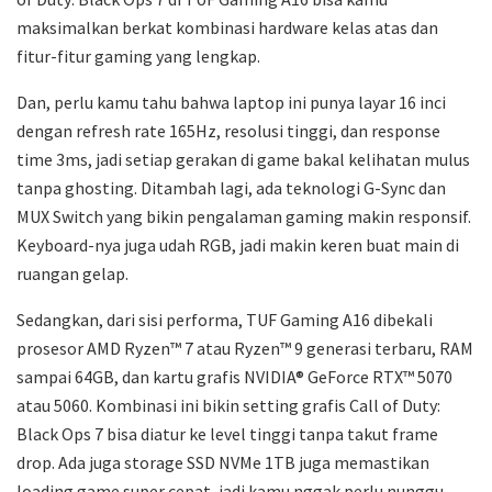
maksimalkan berkat kombinasi hardware kelas atas dan
fitur-fitur gaming yang lengkap.
Dan, perlu kamu tahu bahwa laptop ini punya layar 16 inci
dengan refresh rate 165Hz, resolusi tinggi, dan response
time 3ms, jadi setiap gerakan di game bakal kelihatan mulus
tanpa ghosting. Ditambah lagi, ada teknologi G-Sync dan
MUX Switch yang bikin pengalaman gaming makin responsif.
Keyboard-nya juga udah RGB, jadi makin keren buat main di
ruangan gelap.
Sedangkan, dari sisi performa, TUF Gaming A16 dibekali
prosesor AMD Ryzen™ 7 atau Ryzen™ 9 generasi terbaru, RAM
sampai 64GB, dan kartu grafis NVIDIA® GeForce RTX™ 5070
atau 5060. Kombinasi ini bikin setting grafis Call of Duty:
Black Ops 7 bisa diatur ke level tinggi tanpa takut frame
drop. Ada juga storage SSD NVMe 1TB juga memastikan
loading game super cepat, jadi kamu nggak perlu nunggu