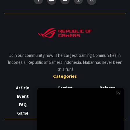
Join our community now! The Largest Gaming Communities in
Indonesia. Republic of Gamers Indonesia. Mabar has never been
this fun!
Categories
Article
Gaming
Release
×
Event
Laptop
Review
FAQ
News
Support
Game
PC