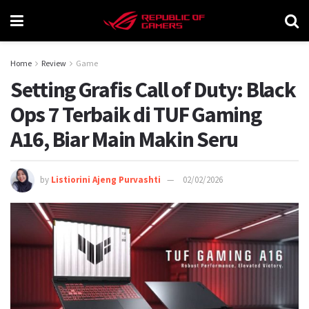
Home
Review
Game
Setting Grafis Call of Duty: Black
Ops 7 Terbaik di TUF Gaming
A16, Biar Main Makin Seru
by
Listiorini Ajeng Purvashti
02/02/2026