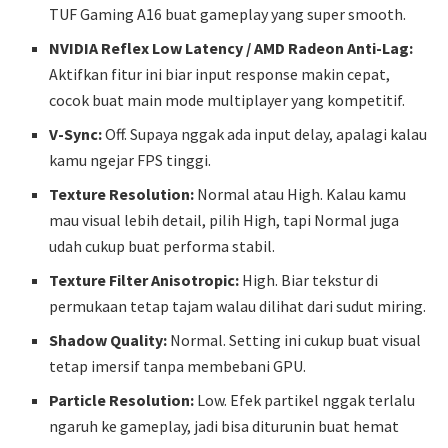
TUF Gaming A16 buat gameplay yang super smooth.
NVIDIA Reflex Low Latency / AMD Radeon Anti-Lag:
Aktifkan fitur ini biar input response makin cepat,
cocok buat main mode multiplayer yang kompetitif.
V-Sync:
Off. Supaya nggak ada input delay, apalagi kalau
kamu ngejar FPS tinggi.
Texture Resolution:
Normal atau High. Kalau kamu
mau visual lebih detail, pilih High, tapi Normal juga
udah cukup buat performa stabil.
Texture Filter Anisotropic:
High. Biar tekstur di
permukaan tetap tajam walau dilihat dari sudut miring.
Shadow Quality:
Normal. Setting ini cukup buat visual
tetap imersif tanpa membebani GPU.
Particle Resolution:
Low. Efek partikel nggak terlalu
ngaruh ke gameplay, jadi bisa diturunin buat hemat