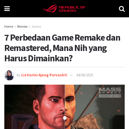
Home
Review
Game
7 Perbedaan Game Remake dan
Remastered, Mana Nih yang
Harus Dimainkan?
by
Listiorini Ajeng Purvashti
04/06/2025