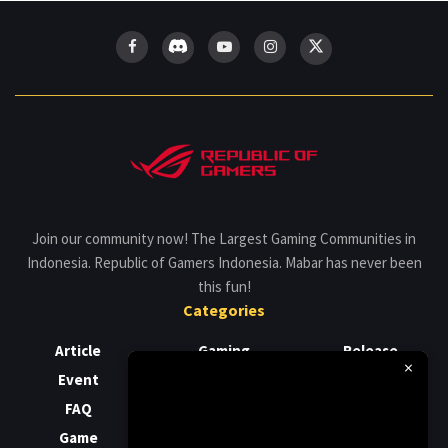
Join our community now! The Largest Gaming Communities in
Indonesia. Republic of Gamers Indonesia. Mabar has never been
this fun!
Categories
Article
Gaming
Release
×
Event
Laptop
Review
FAQ
News
Support
Game
PC