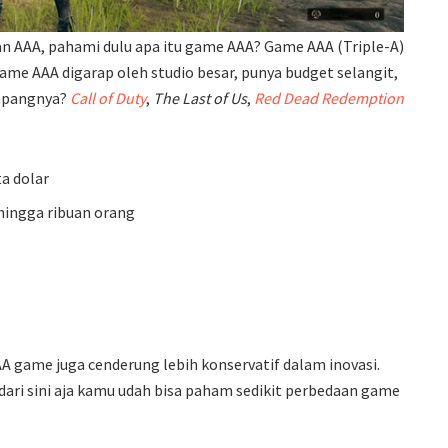
n AAA, pahami dulu apa itu game AAA? Game AAA (Triple-A)
game AAA digarap oleh studio besar, punya budget selangit,
ampangnya?
Call of Duty
,
The Last of Us
,
Red Dead Redemption
ta dolar
hingga ribuan orang
A game juga cenderung lebih konservatif dalam inovasi.
dari sini aja kamu udah bisa paham sedikit perbedaan game