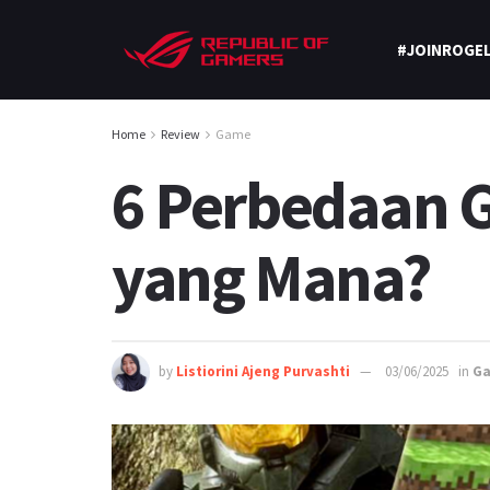
#JOINROGEL
Home
Review
Game
6 Perbedaan 
yang Mana?
by
Listiorini Ajeng Purvashti
03/06/2025
in
G