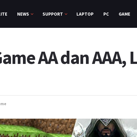
ITE
NEWS
SUPPORT
LAPTOP
PC
GAME
Game AA dan AAA, 
ame