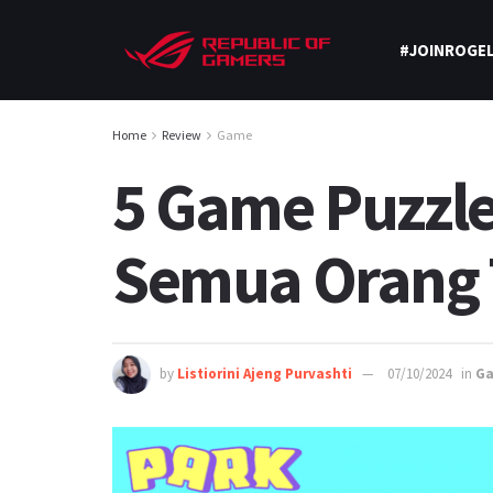
#JOINROGEL
Home
Review
Game
5 Game Puzzle
Semua Orang 
by
Listiorini Ajeng Purvashti
07/10/2024
in
G