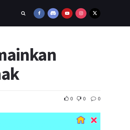
imainkan
nak
0
0
0