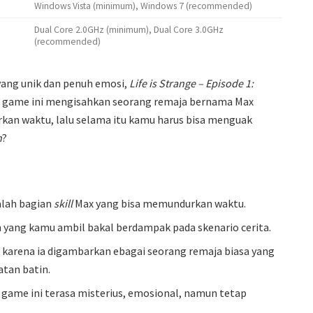
Windows Vista (minimum), Windows 7 (recommended)
Dual Core 2.0GHz (minimum), Dual Core 3.0GHz
(recommended)
yang unik dan penuh emosi,
Life is Strange – Episode 1:
m game ini mengisahkan seorang remaja bernama Max
kan waktu, lalu selama itu kamu harus bisa menguak
n
?
alah bagian
skill
Max yang bisa memundurkan waktu.
an yang kamu ambil bakal berdampak pada skenario cerita.
le karena ia digambarkan ebagai seorang remaja biasa yang
atan batin.
di game ini terasa misterius, emosional, namun tetap