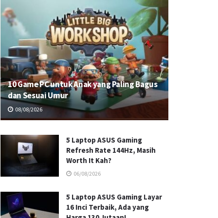
10 Game PC untuk Anak yang Paling Bagus
dan Sesuai Umur
08/08/2026
5 Laptop ASUS Gaming
Refresh Rate 144Hz, Masih
Worth It Kah?
06/08/2026
5 Laptop ASUS Gaming Layar
16 Inci Terbaik, Ada yang
Harga 130 Jutaan!