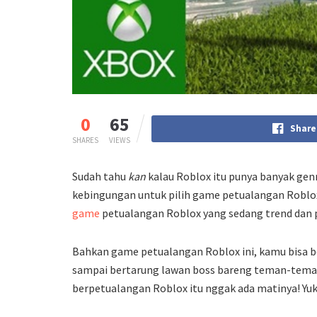
0
65
Share
SHARES
VIEWS
Sudah tahu
kan
kalau Roblox itu punya banyak ge
kebingungan untuk pilih game petualangan Roblo
game
petualangan Roblox yang sedang trend dan p
Bahkan game petualangan Roblox ini, kamu bisa be
sampai bertarung lawan boss bareng teman-teman
berpetualangan Roblox itu nggak ada matinya! Yuk