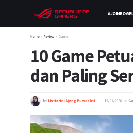
#JOINROGEL
Home
Review
Game
10 Game Petua
dan Paling Se
by
Listiorini Ajeng Purvashti
19/01/2026
in
G