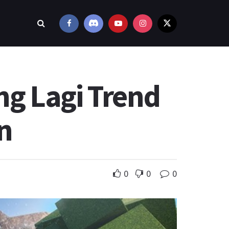
g Lagi Trend
n
0
0
0