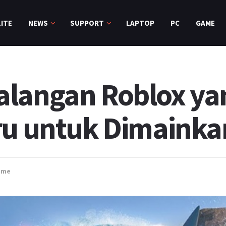
ITE
NEWS
SUPPORT
LAPTOP
PC
GAME
langan Roblox yan
ru untuk Dimainka
ame