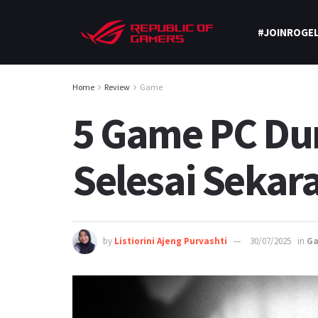
#JOINROGEL
Home
Review
Game
5 Game PC Dur
Selesai Sekar
by
Listiorini Ajeng Purvashti
30/07/2025
in
G