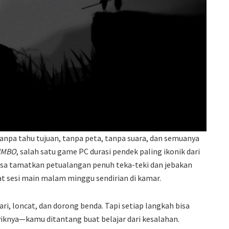
anpa tahu tujuan, tanpa peta, tanpa suara, dan semuanya
IMBO
, salah satu game PC durasi pendek paling ikonik dari
bisa tamatkan petualangan penuh teka-teki dan jebakan
t sesi main malam minggu sendirian di kamar.
ri, loncat, dan dorong benda. Tapi setiap langkah bisa
yiknya—kamu ditantang buat belajar dari kesalahan.