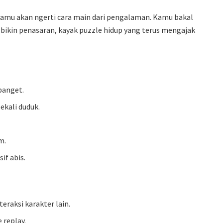
 kamu akan ngerti cara main dari pengalaman. Kamu bakal
n bikin penasaran, kayak puzzle hidup yang terus mengajak
banget.
ekali duduk.
m.
if abis.
eraksi karakter lain.
 replay.