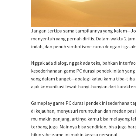
Jangan tertipu sama tampilannya yang kalem—Jour
menyentuh yang pernah dirilis. Dalam waktu 2 jam 
indah, dan penuh simbolisme cuma dengan tiga aks
Nggak ada dialog, nggak ada teks, bahkan interface
kesederhanaan game PC durasi pendek inilah yang
yang dalam banget—apalagi kalau kamu tiba-tiba 
ajak komunikasi lewat bunyi-bunyian dari karakte
Gameplay game PC durasi pendek ini sederhana ta
di kejauhan, menyusuri reruntuhan dan medan pas
mu makin panjang, artinya kamu bisa melayang l
terbang juga. Mainnya bisa sendirian, bisa juga b
bikin vibe game ini makin kerasa personal.