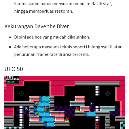
karena kamu harus menyusun menu, melatih staf,
hingga memperluas restoran.
Kekurangan Dave the Diver
Di sini ada bos yang mudah dikalahkan.
Ada beberapa masalah teknis seperti hilangnya UI atau
penurunan frame rate di area tertentu.
UFO 50