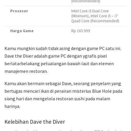
(Recommended)
Prosesor
Intel Core i3 Dual Core
(Minimum), Intel Core i5 – i7
Quad Core (Recommended)
Harga Game
Rp 165.999
Kamu mungkin sudah tidak asing dengan game PC satu ini.
Dave the Diver adalah game PC dengan ygrafis pixel
berlatarbelakang petualangan bawah laut dan elemen
manajemen restoran.
Kamu akan bermain sebagai Dave, seorang penyelam yang
bertugas mencari ikan di perairan misterius Blue Hole pada
siang hari dan mengelola restoran sushi pada malam
harinya.
Kelebihan Dave the Diver