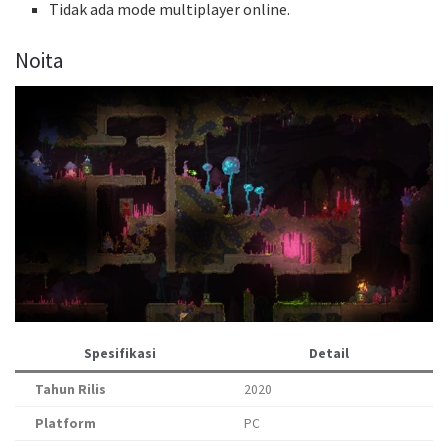
Tidak ada mode multiplayer online.
Noita
Spesifikasi
Detail
Tahun Rilis
2020
Platform
PC