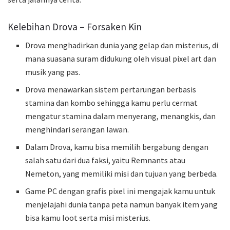
Kelebihan Drova – Forsaken Kin
Drova menghadirkan dunia yang gelap dan misterius, di
mana suasana suram didukung oleh visual pixel art dan
musik yang pas.
Drova menawarkan sistem pertarungan berbasis
stamina dan kombo sehingga kamu perlu cermat
mengatur stamina dalam menyerang, menangkis, dan
menghindari serangan lawan.
Dalam Drova, kamu bisa memilih bergabung dengan
salah satu dari dua faksi, yaitu Remnants atau
Nemeton, yang memiliki misi dan tujuan yang berbeda.
Game PC dengan grafis pixel ini mengajak kamu untuk
menjelajahi dunia tanpa peta namun banyak item yang
bisa kamu loot serta misi misterius.