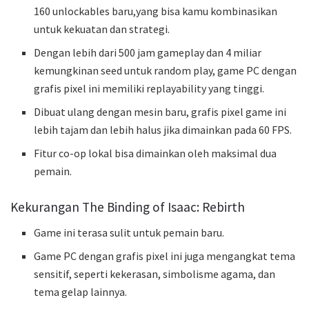
160 unlockables baru,yang bisa kamu kombinasikan
untuk kekuatan dan strategi.
Dengan lebih dari 500 jam gameplay dan 4 miliar
kemungkinan seed untuk random play, game PC dengan
grafis pixel ini memiliki replayability yang tinggi.
Dibuat ulang dengan mesin baru, grafis pixel game ini
lebih tajam dan lebih halus jika dimainkan pada 60 FPS.
Fitur co-op lokal bisa dimainkan oleh maksimal dua
pemain.
Kekurangan The Binding of Isaac: Rebirth
Game ini terasa sulit untuk pemain baru.
Game PC dengan grafis pixel ini juga mengangkat tema
sensitif, seperti kekerasan, simbolisme agama, dan
tema gelap lainnya.