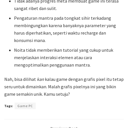
Tidak adanya progres meta membuat game ini terasa
sangat ribet dan sulit.
Pengaturan mantra pada tongkat sihir terkadang
membingungkan karena banyaknya parameter yang
harus diperhatikan, seperti waktu recharge dan
konsumsi mana.
Noita tidak memberikan tutorial yang cukup untuk
menjelaskan interaksi elemen atau cara
mengoptimalkan penggunaan mantra.
Nah, bisa dilihat
kan
kalau game dengan grafis pixel itu tetap
seru untuk dimainkan. Malah grafis pixelnya ini yang bikin
game semakin unik. Kamu setuju?
Tags:
Game PC