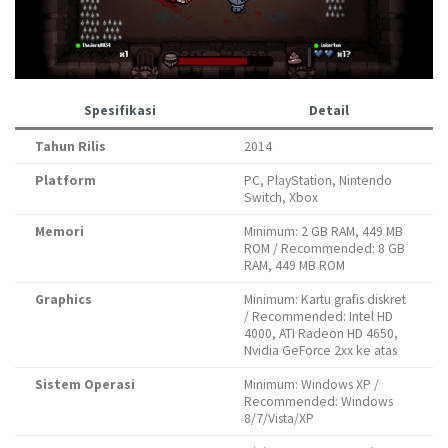
Spesifikasi
Detail
Tahun Rilis
2014
Platform
PC, PlayStation, Nintendo
Switch, Xbox
Memori
Minimum: 2 GB RAM, 449 MB
ROM / Recommended: 8 GB
RAM, 449 MB ROM
Graphics
Minimum: Kartu grafis diskret
/ Recommended: Intel HD
4000, ATI Radeon HD 4650,
Nvidia GeForce 2xx ke atas
Sistem Operasi
Minimum: Windows XP /
Recommended: Windows
8/7/Vista/XP