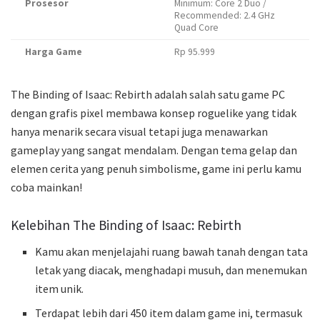
Prosesor
Minimum: Core 2 Duo /
Recommended: 2.4 GHz
Quad Core
Harga Game
Rp 95.999
The Binding of Isaac: Rebirth adalah salah satu game PC
dengan grafis pixel membawa konsep roguelike yang tidak
hanya menarik secara visual tetapi juga menawarkan
gameplay yang sangat mendalam. Dengan tema gelap dan
elemen cerita yang penuh simbolisme, game ini perlu kamu
coba mainkan!
Kelebihan The Binding of Isaac: Rebirth
Kamu akan menjelajahi ruang bawah tanah dengan tata
letak yang diacak, menghadapi musuh, dan menemukan
item unik.
Terdapat lebih dari 450 item dalam game ini, termasuk