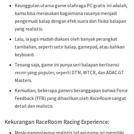
Keunggulan utama game olahraga PC gratis ini adalah,
kamu bisa merasakan bagaimana rasanya menjadi
pengemudi balap dengan efek suara dan fisika balapan
yang realistis.
Lalu, ia juga mudah diakses oleh banyak perangkat
tambahan, seperti setir balap, gamepad, atau bahkan
keyboard.
Tenang saja, game ini punya seri balapan berlisensi
resmi yang populer, seperti DTM, WTCR, dan ADAC GT
Masters.
Kemudian, beberapa
gamers
beranggapan bahwa Force
Feedback (FFB) yang dihasilkan oleh
RaceRoom
sangat
detail dan realistis.
Kekurangan RaceRoom Racing Experience:
Meski gameplaynya realistis tetapi game ini memiliki