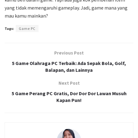
yang tidak memengaruhi gameplay. Jadi, game mana yang
mau kamu mainkan?
Tags:
Game PC
Previous Post
5 Game Olahraga PC Terbaik: Ada Sepak Bola, Golf,
Balapan, dan Lainnya
Next Post
5 Game Perang PC Gratis, Dor Dor Dor Lawan Musuh
Kapan Pun!