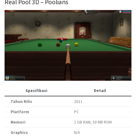
Real Pool 3D – Poolians
Spesifikasi
Detail
Tahun Rilis
2011
Platform
PC
Memori
1 GB RAM, 50 MB ROM
Graphics
N/A