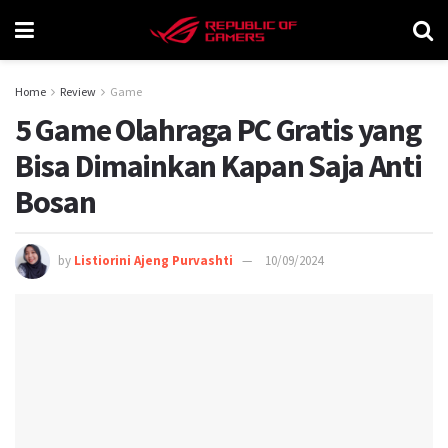
Home
Review
Game
5 Game Olahraga PC Gratis yang
Bisa Dimainkan Kapan Saja Anti
Bosan
by
Listiorini Ajeng Purvashti
10/09/2024