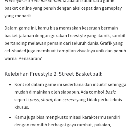
Freestyle 2: Street Basketball
. Ia adalah salah satu game
basket online yang penuh dengan aksi cepat dan gameplay
yang menarik.
Dalam game ini, kamu bisa merasakan keseruan bermain
basket jalanan dengan gerakan freestyle yang ikonik, sambil
bertanding melawan pemain dari seluruh dunia. Grafik yang
cel-shaded juga membuat tampilan visualnya unik dan penuh
warna. Penasaran?
Kelebihan Freestyle 2: Street Basketball:
Kontrol dalam game ini sederhana dan intuitif sehingga
mudah dimainkan oleh siapapun. Ada tombol
basic
seperti
pass
,
shoot
, dan
screen
yang tidak perlu teknis
khusus.
Kamu juga bisa mengkustomisasi karaktermu sendiri
dengan memilih berbagai gaya rambut, pakaian,