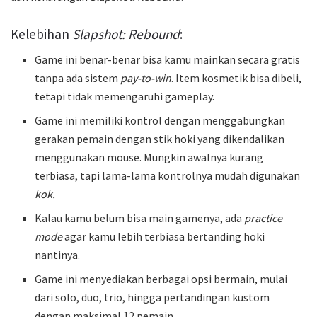
Kelebihan
Slapshot: Rebound
:
Game ini benar-benar bisa kamu mainkan secara gratis
tanpa ada sistem
pay-to-win
. Item kosmetik bisa dibeli,
tetapi tidak memengaruhi gameplay.
Game ini memiliki kontrol dengan menggabungkan
gerakan pemain dengan stik hoki yang dikendalikan
menggunakan mouse. Mungkin awalnya kurang
terbiasa, tapi lama-lama kontrolnya mudah digunakan
kok.
Kalau kamu belum bisa main gamenya, ada
practice
mode
agar kamu lebih terbiasa bertanding hoki
nantinya.
Game ini menyediakan berbagai opsi bermain, mulai
dari solo, duo, trio, hingga pertandingan kustom
dengan maksimal 12 pemain.