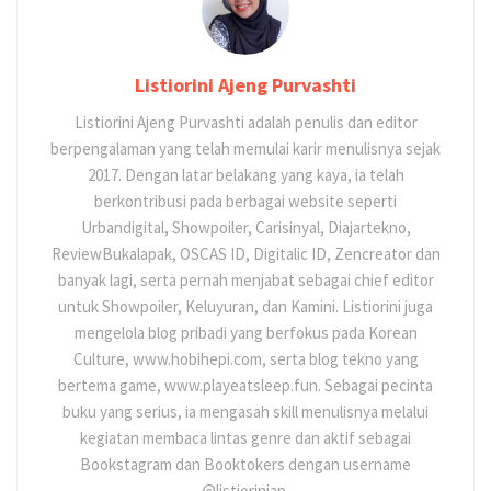
Listiorini Ajeng Purvashti
Listiorini Ajeng Purvashti adalah penulis dan editor
berpengalaman yang telah memulai karir menulisnya sejak
2017. Dengan latar belakang yang kaya, ia telah
berkontribusi pada berbagai website seperti
Urbandigital, Showpoiler, Carisinyal, Diajartekno,
ReviewBukalapak, OSCAS ID, Digitalic ID, Zencreator dan
banyak lagi, serta pernah menjabat sebagai chief editor
untuk Showpoiler, Keluyuran, dan Kamini. Listiorini juga
mengelola blog pribadi yang berfokus pada Korean
Culture, www.hobihepi.com, serta blog tekno yang
bertema game, www.playeatsleep.fun. Sebagai pecinta
buku yang serius, ia mengasah skill menulisnya melalui
kegiatan membaca lintas genre dan aktif sebagai
Bookstagram dan Booktokers dengan username
@listioriniap.