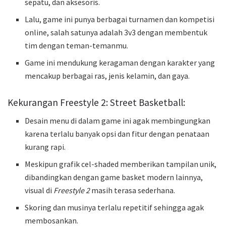
sepatu, dan aksesoris.
Lalu, game ini punya berbagai turnamen dan kompetisi
online, salah satunya adalah 3v3 dengan membentuk
tim dengan teman-temanmu.
Game ini mendukung keragaman dengan karakter yang
mencakup berbagai ras, jenis kelamin, dan gaya.
Kekurangan Freestyle 2: Street Basketball:
Desain menu di dalam game ini agak membingungkan
karena terlalu banyak opsi dan fitur dengan penataan
kurang rapi.
Meskipun grafik cel-shaded memberikan tampilan unik,
dibandingkan dengan game basket modern lainnya,
visual di
Freestyle 2
masih terasa sederhana.
Skoring dan musinya terlalu repetitif sehingga agak
membosankan.