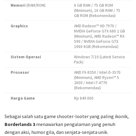
Memori
(RAM/ROM)
6 GB RAM / 75 GB ROM
(Minimum), 16 GB RAM / 75
GB ROM (Rekomendasi)
Graphics
AMD Radeon™ HD 7970 /
NVIDIA GeForce GTX 680 2 GB
(Minimum), AMD Radeon™ RX
590 / NVIDIA GeForce GTX
1060 6GB (Rekomendasi)
Sistem Operasi
Windows 7/10 (Latest Service
Pack)
Prosesor
AMD FX-8350 / Intel i5-3570
(Minimum), AMD Ryzen™ 5
2600 / Intel i7-4770
(Rekomendasi)
Harga Game
Rp 849.000
Sebagai salah satu game shooter-looter yang paling ikonik,
Borderlands 3
menawarkan pengalaman yang penuh
dengan aksi, humor gila, dan senjata-senjata unik.