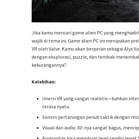
Jika kamu mencari game alien PC yang menghadirka
wajib di tema ini. Game alien PC ini merupakan pr
VR oleh Valve. Kamu akan berperan sebagai Alyx V
dengan eksplorasi, puzzle, dan tembak-menembak i
kekurangannya?
Kelebihan:
Imersi VR yang sangat realistis—bahkan inter
terasa nyata.
Sistem pertarungan penuh taktik dengan relo
Visual dan audio 3D-nya sangat bagus, menci
Komunitas bisa membuat level sendiri lewat S