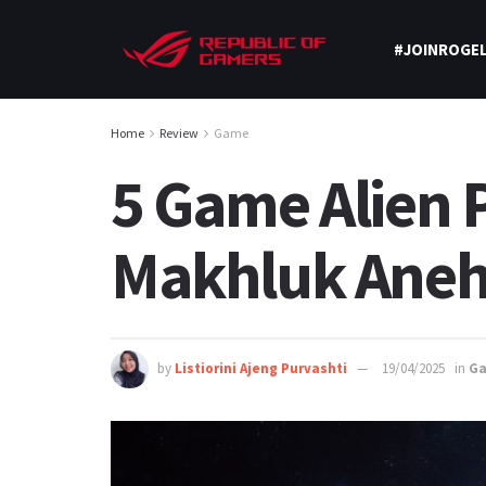
#JOINROGEL
Home
Review
Game
5 Game Alien 
Makhluk Aneh 
by
Listiorini Ajeng Purvashti
19/04/2025
in
G