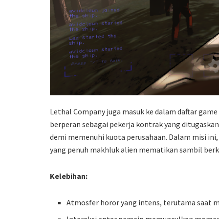
Lethal Company juga masuk ke dalam daftar game a
berperan sebagai pekerja kontrak yang ditugaska
demi memenuhi kuota perusahaan. Dalam misi ini,
yang penuh makhluk alien mematikan sambil berkoor
Kelebihan:
Atmosfer horor yang intens, terutama saat m
Interaksi antar pemain memunculkan momen