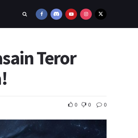
sain Teror
!
0
0
0