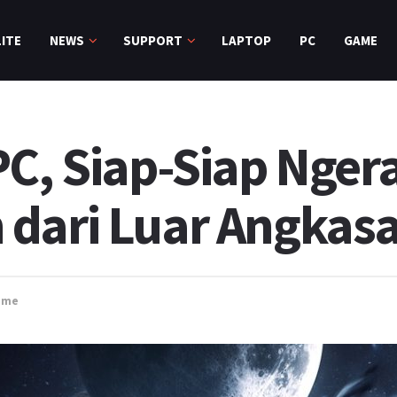
ITE
NEWS
SUPPORT
LAPTOP
PC
GAME
PC, Siap-Siap Ngera
dari Luar Angkasa
ame