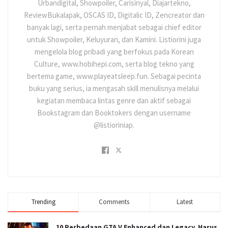
Urbandigital, Showpoiler, Carisinyal, Diajartekno,
ReviewBukalapak, OSCAS ID, Digitalic ID, Zencreator dan
banyak lagi, serta pernah menjabat sebagai chief editor
untuk Showpoiler, Keluyuran, dan Kamini. Listiorini juga
mengelola blog pribadi yang berfokus pada Korean
Culture, www.hobihepi.com, serta blog tekno yang
bertema game, www.playeatsleep.fun. Sebagai pecinta
buku yang serius, ia mengasah skill menulisnya melalui
kegiatan membaca lintas genre dan aktif sebagai
Bookstagram dan Booktokers dengan username
@listioriniap.
Trending
Comments
Latest
10 Perbedaan GTA V Enhanced dan Legacy, Harus