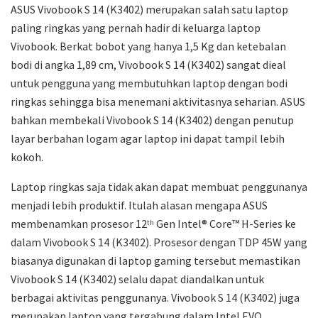
ASUS Vivobook S 14 (K3402) merupakan salah satu laptop
paling ringkas yang pernah hadir di keluarga laptop
Vivobook. Berkat bobot yang hanya 1,5 Kg dan ketebalan
bodi di angka 1,89 cm, Vivobook S 14 (K3402) sangat dieal
untuk pengguna yang membutuhkan laptop dengan bodi
ringkas sehingga bisa menemani aktivitasnya seharian. ASUS
bahkan membekali Vivobook S 14 (K3402) dengan penutup
layar berbahan logam agar laptop ini dapat tampil lebih
kokoh.
Laptop ringkas saja tidak akan dapat membuat penggunanya
menjadi lebih produktif. Itulah alasan mengapa ASUS
membenamkan prosesor 12
Gen Intel® Core™ H-Series ke
th
dalam Vivobook S 14 (K3402). Prosesor dengan TDP 45W yang
biasanya digunakan di laptop gaming tersebut memastikan
Vivobook S 14 (K3402) selalu dapat diandalkan untuk
berbagai aktivitas penggunanya. Vivobook S 14 (K3402) juga
merupakan laptop yang tergabung dalam Intel EVO