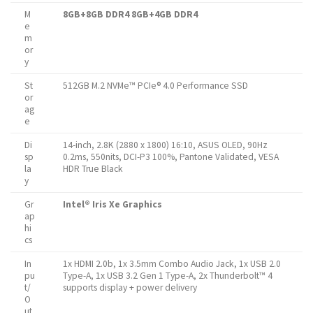
M
8GB+8GB DDR4
8GB+4GB DDR4
e
m
or
y
St
512GB M.2 NVMe™ PCIe® 4.0 Performance SSD
or
ag
e
Di
14-inch, 2.8K (2880 x 1800) 16:10, ASUS OLED, 90Hz
sp
0.2ms, 550nits, DCI-P3 100%, Pantone Validated, VESA
la
HDR True Black
y
Gr
Intel® Iris Xe Graphics
ap
hi
cs
In
1x HDMI 2.0b, 1x 3.5mm Combo Audio Jack, 1x USB 2.0
pu
Type-A, 1x USB 3.2 Gen 1 Type-A, 2x Thunderbolt™ 4
t/
supports display + power delivery
O
ut