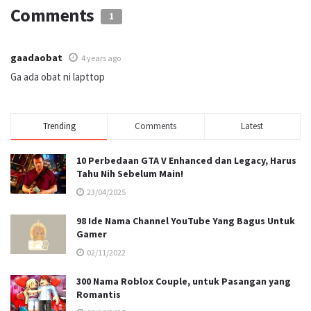
Comments
1
gaadaobat
4 years ago
Ga ada obat ni lapttop
Trending
Comments
Latest
10 Perbedaan GTA V Enhanced dan Legacy, Harus
Tahu Nih Sebelum Main!
23/04/2025
98 Ide Nama Channel YouTube Yang Bagus Untuk
Gamer
02/11/2022
300 Nama Roblox Couple, untuk Pasangan yang
Romantis