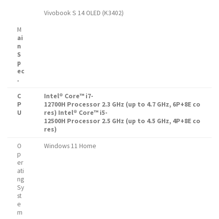
Vivobook S 14 OLED (K3402)
M
ai
n
S
p
ec
.
C
Intel® Core™ i7-
P
12700H Processor 2.3 GHz (up to 4.7 GHz, 6P+8E co
U
res)
Intel® Core™ i5-
12500H Processor 2.5 GHz (up to 4.5 GHz, 4P+8E co
res)
O
Windows 11 Home
p
er
ati
ng
Sy
st
e
m