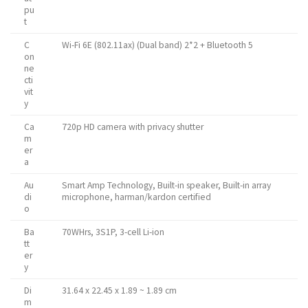
pu
t
C
Wi-Fi 6E (802.11ax) (Dual band) 2*2 + Bluetooth 5
on
ne
cti
vit
y
Ca
720p HD camera with privacy shutter
m
er
a
Au
Smart Amp Technology, Built-in speaker, Built-in array
di
microphone, harman/kardon certified
o
Ba
70WHrs, 3S1P, 3-cell Li-ion
tt
er
y
Di
31.64 x 22.45 x 1.89 ~ 1.89 cm
m