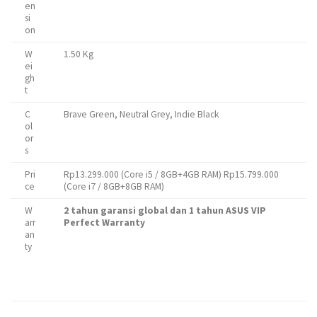
en
si
on
W
1.50 Kg
ei
gh
t
C
Brave Green, Neutral Grey, Indie Black
ol
or
s
Pri
Rp13.299.000 (Core i5 / 8GB+4GB RAM) Rp15.799.000
ce
(Core i7 / 8GB+8GB RAM)
W
2 tahun garansi global
dan 1 tahun ASUS VIP
arr
Perfect Warranty
an
ty