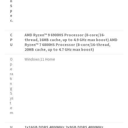
n
S
p
e
c.
C
AMD Ryzen™ 9 6900HS Processor (8-core/16-
P
thread, 16MB cache, up to 4.9 GHz max boost)
AMD
U
Ryzen™ 7 6800HS Processor (8-core/16-thread,
20MB cache, up to 4.7 GHz max boost)
O
Windows 11 Home
p
e
ra
ti
n
g
S
ys
t
e
m
M
1x16GB DDR5 4800MHz
2x8GB DDR5 4800MHz