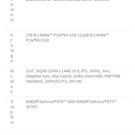
e
m
o
ry
S
1TB M.2 NVMe™ PCIe®4.0 SSD 512GB M.2 NVMe™
t
PCIe®4.0 SSD
o
ra
g
e
Di
15.6”, WQHD (2560 x 1440) 16:9, IPS, 165Hz, 3ms,
s
Adaptive Sync, Mux Switch, Dolby Vision HDR, PANTONE
pl
Validated, 100% DCI-P3, 300 nits
a
y
G
NVIDIA® GeForce® RTX™ 3060 NVIDIA® GeForce® RTX™
ra
3070Ti
p
hi
cs