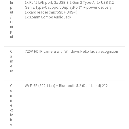
In
1x RJ45 LAN port, 2x USB 3.2 Gen 2 Type-A, 2x USB 3.2
p
Gen 2 Type-C support DisplayPort™ + power delivery,
ut
1x card reader (microSD) (UHS-II),
/
1x 3.5mm Combo Audio Jack
O
ut
p
ut
C
720P HD IR camera with Windows Hello facial recognition
a
m
e
ra
C
Wi-Fi 6E (802.11ax) + Bluetooth 5.2 (Dual band) 2*2
o
n
n
e
ct
iv
it
y