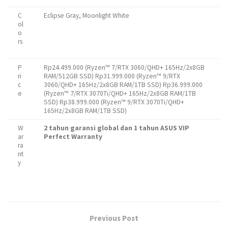
C
Eclipse Gray, Moonlight White
ol
o
rs
P
Rp24.499.000 (Ryzen™ 7/RTX 3060/QHD+ 165Hz/2x8GB
ri
RAM/512GB SSD) Rp31.999.000 (Ryzen™ 9/RTX
c
3060/QHD+ 165Hz/2x8GB RAM/1TB SSD) Rp36.999.000
e
(Ryzen™ 7/RTX 3070Ti/QHD+ 165Hz/2x8GB RAM/1TB
SSD) Rp38.999.000 (Ryzen™ 9/RTX 3070Ti/QHD+
165Hz/2x8GB RAM/1TB SSD)
W
2 tahun garansi global
dan 1 tahun ASUS VIP
ar
Perfect Warranty
ra
nt
y
Previous Post