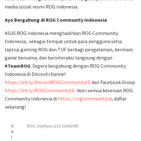
media sosial resmi ROG Indonesia.
Ayo Bergabung di ROG Community Indonesia
ASUS ROG Indonesia menghadirkan ROG Community
Indonesia, sebagai tempat untuk para pengguna setia
laptop gaming ROG dan TUF berbagi pengalaman, bermain
game bersama, dan berinteraksi langsung dengan
#TeamROG
. Segera bergabung dengan ROG Community
Indonesia di Discord channel
https://bit.ly/DiscordROGCommunityID
dan Facebook Group
https://bit.ly/ROGCommunityID.
Ikuti semua keseruan ROG
Community Indonesia di
https://rogcommunity.id
, daftar
sekarang!
M
ROG Zephyrus G15 (GA503R)
a
i