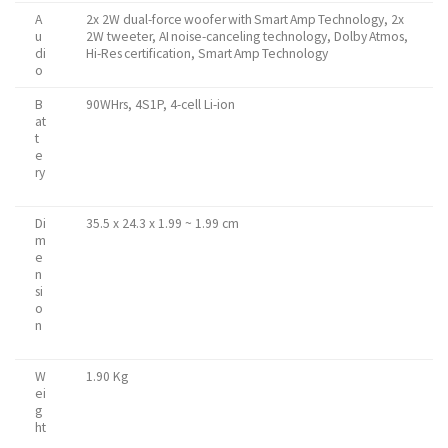
A
2x 2W dual-force woofer with Smart Amp Technology, 2x
u
2W tweeter, AI noise-canceling technology, Dolby Atmos,
di
Hi-Res certification, Smart Amp Technology
o
B
90WHrs, 4S1P, 4-cell Li-ion
at
t
e
ry
Di
35.5 x 24.3 x 1.99 ~ 1.99 cm
m
e
n
si
o
n
W
1.90 Kg
ei
g
ht