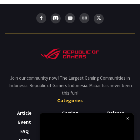
Join our community now! The Largest Gaming Communities in
Indonesia. Republic of Gamers Indonesia. Mabar has never been
this fun!
Categories
Article
Gaming
Release
×
Event
Laptop
Review
FAQ
News
Support