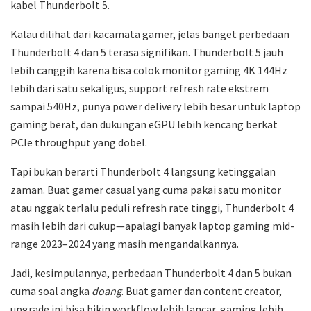
kabel Thunderbolt 5.
Kalau dilihat dari kacamata gamer, jelas banget perbedaan
Thunderbolt 4 dan 5 terasa signifikan. Thunderbolt 5 jauh
lebih canggih karena bisa colok monitor gaming 4K 144Hz
lebih dari satu sekaligus, support refresh rate ekstrem
sampai 540Hz, punya power delivery lebih besar untuk laptop
gaming berat, dan dukungan eGPU lebih kencang berkat
PCIe throughput yang dobel.
Tapi bukan berarti Thunderbolt 4 langsung ketinggalan
zaman. Buat gamer casual yang cuma pakai satu monitor
atau nggak terlalu peduli refresh rate tinggi, Thunderbolt 4
masih lebih dari cukup—apalagi banyak laptop gaming mid-
range 2023–2024 yang masih mengandalkannya.
Jadi, kesimpulannya, perbedaan Thunderbolt 4 dan 5 bukan
cuma soal angka
doang
. Buat gamer dan content creator,
upgrade ini bisa bikin workflow lebih lancar, gaming lebih