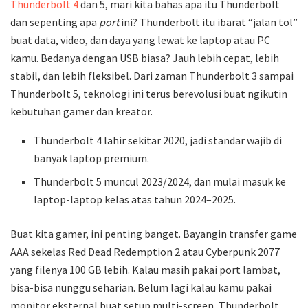
Thunderbolt 4
dan 5, mari kita bahas apa itu Thunderbolt
dan sepenting apa
port
ini? Thunderbolt itu ibarat “jalan tol”
buat data, video, dan daya yang lewat ke laptop atau PC
kamu. Bedanya dengan USB biasa? Jauh lebih cepat, lebih
stabil, dan lebih fleksibel. Dari zaman Thunderbolt 3 sampai
Thunderbolt 5, teknologi ini terus berevolusi buat ngikutin
kebutuhan gamer dan kreator.
Thunderbolt 4 lahir sekitar 2020, jadi standar wajib di
banyak laptop premium.
Thunderbolt 5 muncul 2023/2024, dan mulai masuk ke
laptop-laptop kelas atas tahun 2024–2025.
Buat kita gamer, ini penting banget. Bayangin transfer game
AAA sekelas Red Dead Redemption 2 atau Cyberpunk 2077
yang filenya 100 GB lebih. Kalau masih pakai port lambat,
bisa-bisa nunggu seharian. Belum lagi kalau kamu pakai
monitor eksternal buat setup multi-screen, Thunderbolt