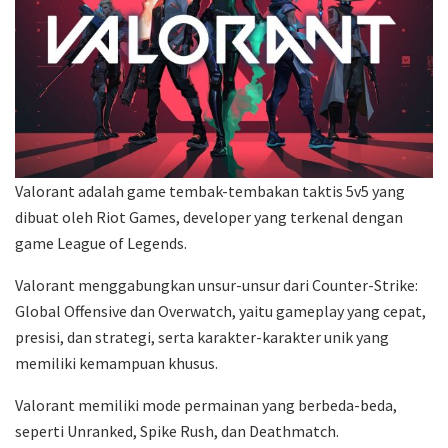
Valorant adalah game tembak-tembakan taktis 5v5 yang
dibuat oleh Riot Games, developer yang terkenal dengan
game League of Legends.
Valorant menggabungkan unsur-unsur dari Counter-Strike:
Global Offensive dan Overwatch, yaitu gameplay yang cepat,
presisi, dan strategi, serta karakter-karakter unik yang
memiliki kemampuan khusus.
Valorant memiliki mode permainan yang berbeda-beda,
seperti Unranked, Spike Rush, dan Deathmatch.