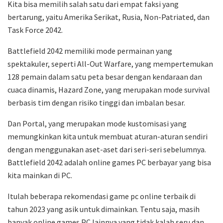
Kita bisa memilih salah satu dari empat faksi yang
bertarung, yaitu Amerika Serikat, Rusia, Non-Patriated, dan
Task Force 2042.
Battlefield 2042 memiliki mode permainan yang
spektakuler, seperti All-Out Warfare, yang mempertemukan
128 pemain dalam satu peta besar dengan kendaraan dan
cuaca dinamis, Hazard Zone, yang merupakan mode survival
berbasis tim dengan risiko tinggi dan imbalan besar.
Dan Portal, yang merupakan mode kustomisasi yang
memungkinkan kita untuk membuat aturan-aturan sendiri
dengan menggunakan aset-aset dari seri-seri sebelumnya.
Battlefield 2042 adalah online games PC berbayar yang bisa
kita mainkan di PC.
Itulah beberapa rekomendasi game pc online terbaik di
tahun 2023 yang asik untuk dimainkan. Tentu saja, masih
banyak online games PC lainnya yang tidak kalah seru dan