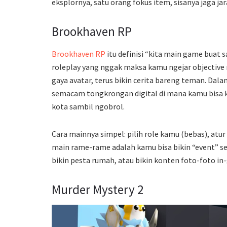
eksplornya, satu orang fokus item, sisanya jaga jar
Brookhaven RP
Brookhaven RP
itu definisi “kita main game buat s
roleplay yang nggak maksa kamu ngejar objective 
gaya avatar, terus bikin cerita bareng teman. Da
semacam tongkrongan digital di mana kamu bisa k
kota sambil ngobrol.
Cara mainnya simpel: pilih role kamu (bebas), atur
main rame-rame adalah kamu bisa bikin “event” send
bikin pesta rumah, atau bikin konten foto-foto in
Murder Mystery 2