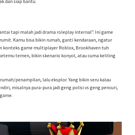
ak dan siap bantu.
antai tapi malah jadi drama roleplay internal”. Ini game
rumit. Kamu bisa bikin rumah, ganti kendaraan, ngatur
lam konteks game multiplayer Roblox, Brookhaven tuh
etemu temen, bikin skenario konyol, atau cuma keliling
 rumah/penampilan, lalu eksplor. Yang bikin seru kalau
iri, misalnya pura-pura jadi geng polisi vs geng pencuri,
-game.