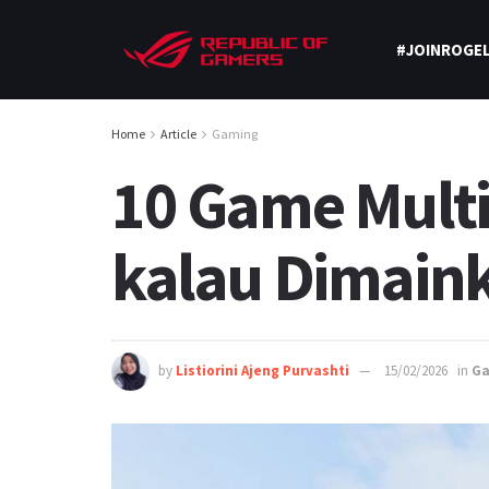
#JOINROGEL
Home
Article
Gaming
10 Game Multi
kalau Dimain
by
Listiorini Ajeng Purvashti
15/02/2026
in
G