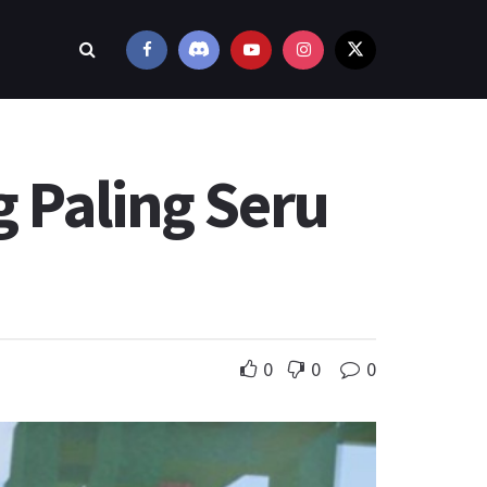
 Paling Seru
0
0
0