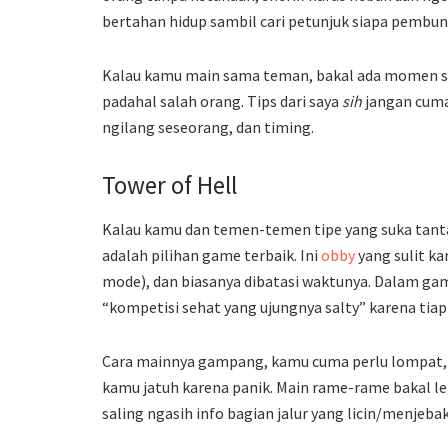
bertahan hidup sambil cari petunjuk siapa pembu
Kalau kamu main sama teman, bakal ada momen sali
padahal salah orang. Tips dari saya
sih
jangan cuma 
ngilang seseorang, dan timing.
Tower of Hell
Kalau kamu dan temen-temen tipe yang suka tanta
adalah pilihan game terbaik. Ini
obby
yang sulit k
mode), dan biasanya dibatasi waktunya. Dalam gam
“kompetisi sehat yang ujungnya salty” karena tiap 
Cara mainnya gampang, kamu cuma perlu lompat, t
kamu jatuh karena panik. Main rame-rame bakal le
saling ngasih info bagian jalur yang licin/menjebak