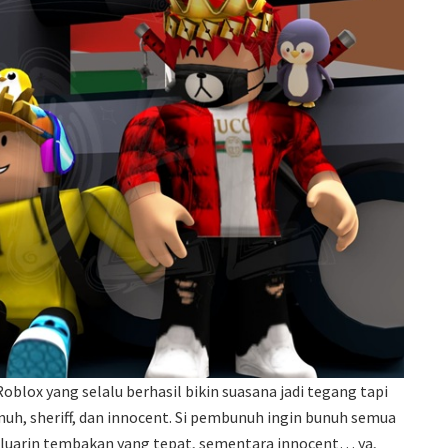
oblox yang selalu berhasil bikin suasana jadi tegang tapi
nuh, sheriff, dan innocent. Si pembunuh ingin bunuh semua
geluarin tembakan yang tepat, sementara innocent… ya,