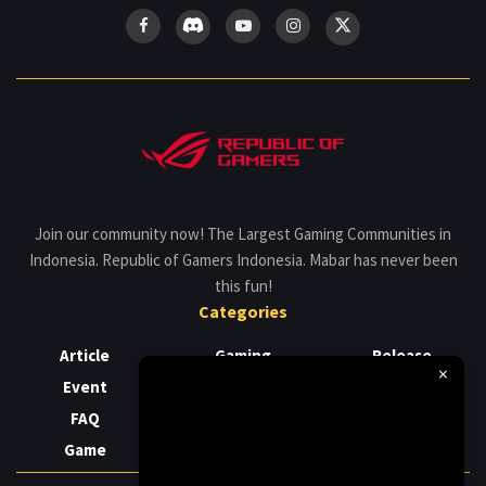
Join our community now! The Largest Gaming Communities in
Indonesia. Republic of Gamers Indonesia. Mabar has never been
this fun!
Categories
Article
Gaming
Release
×
Event
Laptop
Review
FAQ
News
Support
Game
PC