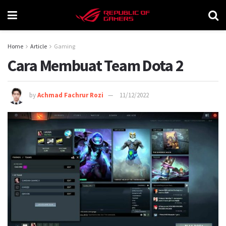
Home
Article
Gaming
Cara Membuat Team Dota 2
by
Achmad Fachrur Rozi
11/12/2022