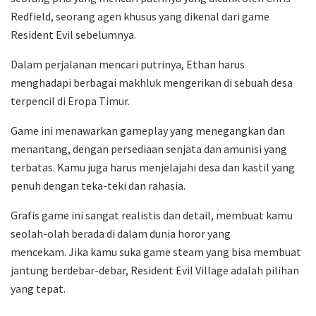
Redfield, seorang agen khusus yang dikenal dari game
Resident Evil sebelumnya.
Dalam perjalanan mencari putrinya, Ethan harus
menghadapi berbagai makhluk mengerikan di sebuah desa
terpencil di Eropa Timur.
Game ini menawarkan gameplay yang menegangkan dan
menantang, dengan persediaan senjata dan amunisi yang
terbatas. Kamu juga harus menjelajahi desa dan kastil yang
penuh dengan teka-teki dan rahasia.
Grafis game ini sangat realistis dan detail, membuat kamu
seolah-olah berada di dalam dunia horor yang
mencekam. Jika kamu suka game steam yang bisa membuat
jantung berdebar-debar, Resident Evil Village adalah pilihan
yang tepat.