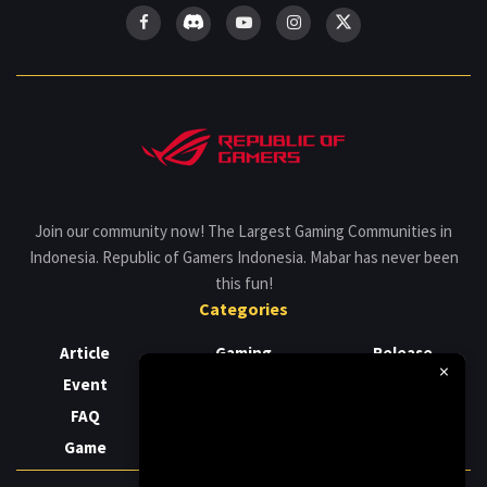
Join our community now! The Largest Gaming Communities in
Indonesia. Republic of Gamers Indonesia. Mabar has never been
this fun!
Categories
Article
Gaming
Release
×
Event
Laptop
Review
FAQ
News
Support
Game
PC