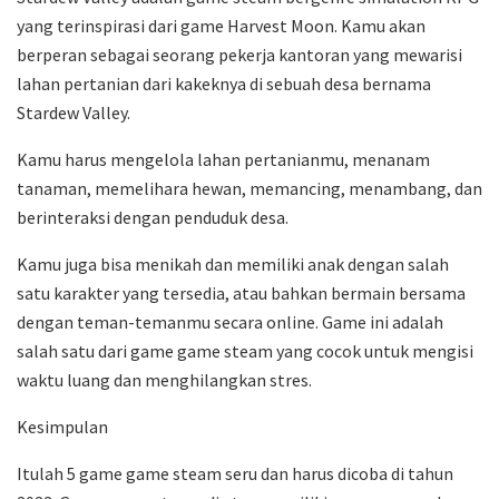
yang terinspirasi dari game Harvest Moon. Kamu akan
berperan sebagai seorang pekerja kantoran yang mewarisi
lahan pertanian dari kakeknya di sebuah desa bernama
Stardew Valley.
Kamu harus mengelola lahan pertanianmu, menanam
tanaman, memelihara hewan, memancing, menambang, dan
berinteraksi dengan penduduk desa.
Kamu juga bisa menikah dan memiliki anak dengan salah
satu karakter yang tersedia, atau bahkan bermain bersama
dengan teman-temanmu secara online. Game ini adalah
salah satu dari game game steam yang cocok untuk mengisi
waktu luang dan menghilangkan stres.
Kesimpulan
Itulah 5 game game steam seru dan harus dicoba di tahun