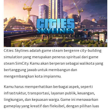
Cities: Skylines adalah game steam bergenre city-building
simulation yang merupakan penerus spiritual dari game
steam SimCity. Kamu akan berperan sebagai walikota yang
bertanggung jawab untuk membangun dan
mengembangkan kota impianmu.
Kamu harus memperhatikan berbagai aspek, seperti
infrastruktur, transportasi, layanan publik, keuangan,
lingkungan, dan kepuasan warga. Game ini menawarkan
gameplay yang kreatif dan fleksibel, dengan pilihan luas