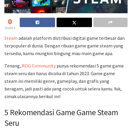
0
SHARES
Steam
adalah platform distribusi digital game terbesar dan
terpopuler di dunia. Dengan ribuan game game steam yang
tersedia, kamu mungkin bingung mau main game apa.
Tenang,
ROG Community
punya rekomendasi 5 game game
steam seru dan harus dicoba di tahun 2023. Game game
steam ini memiliki genre, gameplay, dan grafis yang
beragam, jadi pasti ada yang cocok untuk selera kamu. Yuk,
simak ulasannya berikut ini!
5 Rekomendasi Game Game Steam
Seru