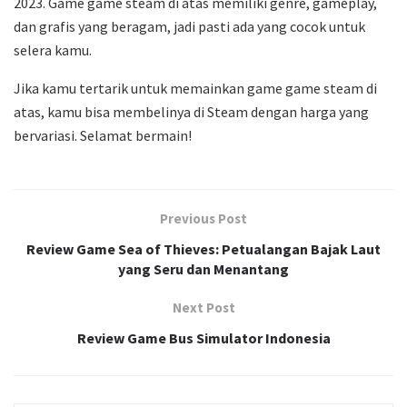
2023. Game game steam di atas memiliki genre, gameplay,
dan grafis yang beragam, jadi pasti ada yang cocok untuk
selera kamu.
Jika kamu tertarik untuk memainkan game game steam di
atas, kamu bisa membelinya di Steam dengan harga yang
bervariasi. Selamat bermain!
Previous Post
Review Game Sea of Thieves: Petualangan Bajak Laut
yang Seru dan Menantang
Next Post
Review Game Bus Simulator Indonesia