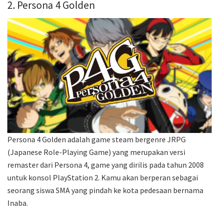
2. Persona 4 Golden
Persona 4 Golden adalah game steam bergenre JRPG
(Japanese Role-Playing Game) yang merupakan versi
remaster dari Persona 4, game yang dirilis pada tahun 2008
untuk konsol PlayStation 2. Kamu akan berperan sebagai
seorang siswa SMA yang pindah ke kota pedesaan bernama
Inaba.