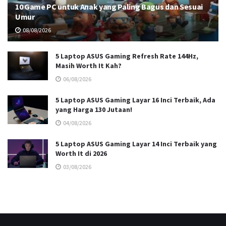
10 Game PC untuk Anak yang Paling Bagus dan Sesuai
Umur
08/08/2026
5 Laptop ASUS Gaming Refresh Rate 144Hz,
Masih Worth It Kah?
06/08/2026
5 Laptop ASUS Gaming Layar 16 Inci Terbaik, Ada
yang Harga 130 Jutaan!
04/08/2026
5 Laptop ASUS Gaming Layar 14 Inci Terbaik yang
Worth It di 2026
03/08/2026