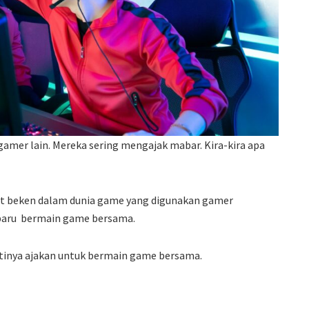
amer lain. Mereka sering mengajak mabar. Kira-kira apa
at beken dalam dunia game yang digunakan gamer
baru bermain game bersama.
tinya ajakan untuk bermain game bersama.