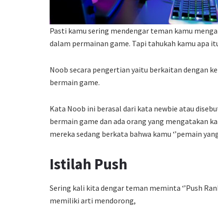
Pasti kamu sering mendengar teman kamu mengat
dalam permainan game. Tapi tahukah kamu apa it
Noob secara pengertian yaitu berkaitan dengan 
bermain game.
Kata Noob ini berasal dari kata newbie atau diseb
bermain game dan ada orang yang mengatakan kam
mereka sedang berkata bahwa kamu ‘’pemain yang 
Istilah Push
Sering kali kita dengar teman meminta ‘’Push Rank’’
memiliki arti mendorong,