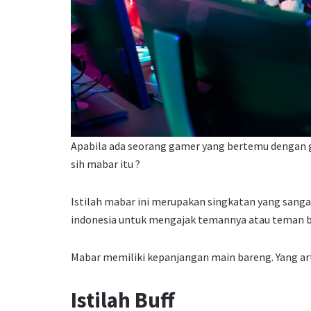
Apabila ada seorang gamer yang bertemu dengan g
sih mabar itu ?
Istilah mabar ini merupakan singkatan yang sang
indonesia untuk mengajak temannya atau teman 
Mabar memiliki kepanjangan main bareng. Yang ar
Istilah Buff