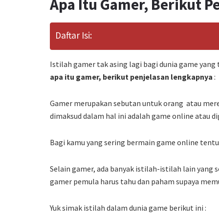
Apa Itu Gamer, Berikut 
Daftar Isi:
Istilah gamer tak asing lagi bagi dunia game yang
apa itu gamer, berikut penjelasan lengkapnya
:
Gamer merupakan sebutan untuk orang atau mere
dimaksud dalam hal ini adalah game online atau d
Bagi kamu yang sering bermain game online tentu
Selain gamer, ada banyak istilah-istilah lain yan
gamer pemula harus tahu dan paham supaya mem
Yuk simak istilah dalam dunia game berikut ini :