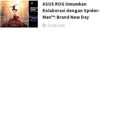
ASUS ROG Umumkan
Kolaborasi dengan Spider-
Man™: Brand New Day
01/08/2026