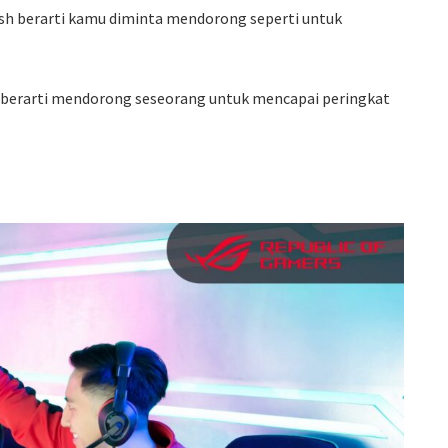
h berarti kamu diminta mendorong seperti untuk
at berarti mendorong seseorang untuk mencapai peringkat