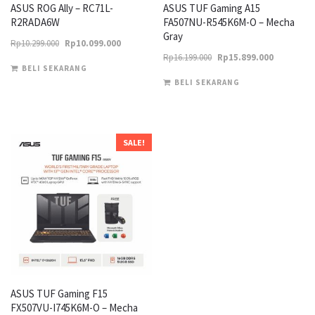
ASUS ROG Ally – RC71L-
ASUS TUF Gaming A15
R2RADA6W
FA507NU-R545K6M-O – Mecha
Gray
Original
Current
Rp
10.299.000
Rp
10.099.000
Original
Current
Rp
16.199.000
Rp
15.899.000
price
price
BELI SEKARANG
price
price
was:
is:
BELI SEKARANG
was:
is:
Rp10.299.000.
Rp10.099.000.
Rp16.199.000.
Rp15.899.0
SALE!
ASUS TUF Gaming F15
FX507VU-I745K6M-O – Mecha