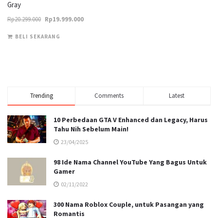
Gray
Original
Current
Rp
20.299.000
Rp
19.999.000
price
price
BELI SEKARANG
was:
is:
Rp20.299.000.
Rp19.999.000.
Trending
Comments
Latest
10 Perbedaan GTA V Enhanced dan Legacy, Harus
Tahu Nih Sebelum Main!
23/04/2025
98 Ide Nama Channel YouTube Yang Bagus Untuk
Gamer
02/11/2022
300 Nama Roblox Couple, untuk Pasangan yang
Romantis