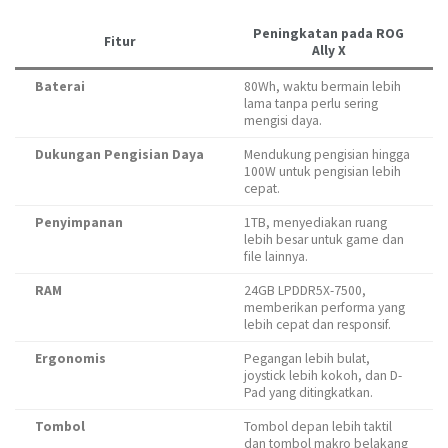
Peningkatan pada ROG
Fitur
Ally X
Baterai
80Wh, waktu bermain lebih
lama tanpa perlu sering
mengisi daya.
Dukungan Pengisian Daya
Mendukung pengisian hingga
100W untuk pengisian lebih
cepat.
Penyimpanan
1TB, menyediakan ruang
lebih besar untuk game dan
file lainnya.
RAM
24GB LPDDR5X-7500,
memberikan performa yang
lebih cepat dan responsif.
Ergonomis
Pegangan lebih bulat,
joystick lebih kokoh, dan D-
Pad yang ditingkatkan.
Tombol
Tombol depan lebih taktil
dan tombol makro belakang