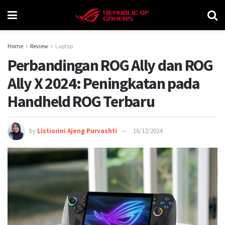
Home
Review
Laptop
Perbandingan ROG Ally dan ROG
Ally X 2024: Peningkatan pada
Handheld ROG Terbaru
by
Listiorini Ajeng Purvashti
16/12/2024