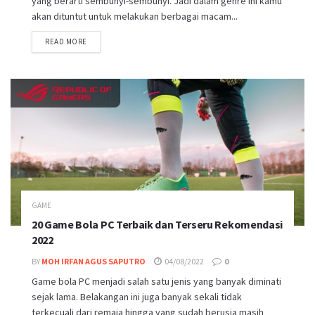
yang berarti sembunyi-sembunyi. Jadi dalam genre ini kamu
akan dituntut untuk melakukan berbagai macam...
DETAILS
READ MORE
GAME
20 Game Bola PC Terbaik dan Terseru Rekomendasi
2022
BY
MOH IRFAN AGUS SAPUTRO
04/08/2022
0
Game bola PC menjadi salah satu jenis yang banyak diminati
sejak lama. Belakangan ini juga banyak sekali tidak
terkecuali dari remaja hingga yang sudah berusia masih