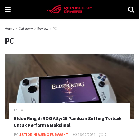
Home
Category
Review
PC
PC
LAPTOP
Elden Ring di ROG Ally: 15 Panduan Setting Terbaik
untuk Performa Maksimal
BY
LISTIORINI AJENG PURVASHTI
16/12/2024
0