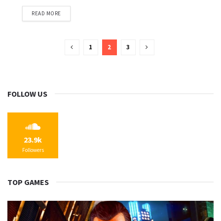
DETAILS
READ MORE
1
2
3
FOLLOW US
23.9k
Followers
TOP GAMES