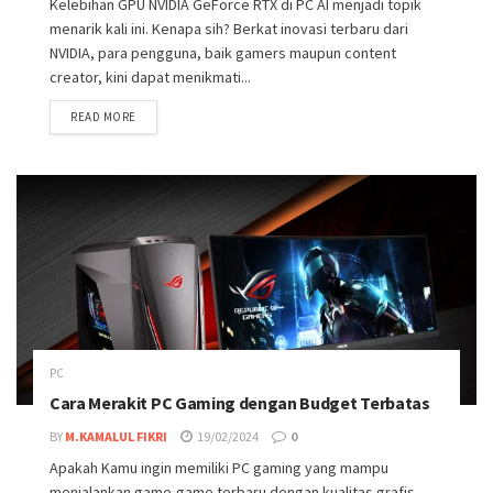
Kelebihan GPU NVIDIA GeForce RTX di PC AI menjadi topik
menarik kali ini. Kenapa sih? Berkat inovasi terbaru dari
NVIDIA, para pengguna, baik gamers maupun content
creator, kini dapat menikmati...
DETAILS
READ MORE
PC
Cara Merakit PC Gaming dengan Budget Terbatas
BY
M.KAMALUL FIKRI
19/02/2024
0
Apakah Kamu ingin memiliki PC gaming yang mampu
menjalankan game-game terbaru dengan kualitas grafis